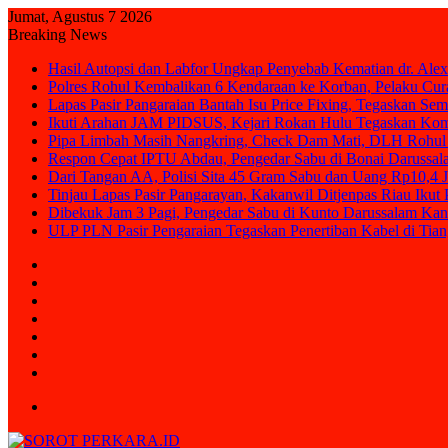
Jumat, Agustus 7 2026
Breaking News
Hasil Autopsi dan Labfor Ungkap Penyebab Kematian dr. Alex
Polres Rohul Kembalikan 6 Kendaraan ke Korban, Pelaku Cura
Lapas Pasir Pangaraian Bantah Isu Price Fixing, Tegaskan Se
Ikuti Arahan JAM PIDSUS, Kejari Rokan Hulu Tegaskan Ko
Pipa Limbah Masih Nangkring, Check Dam Mati, DLH Rohul 
Respon Cepat IPTU Abdau, Pengedar Sabu di Bonai Darussal
Dari Tangan AA, Polisi Sita 45 Gram Sabu dan Uang Rp10,4 J
Tinjau Lapas Pasir Pangarayan, Kakanwil Ditjenpas Riau Iku
Dibekuk Jam 3 Pagi, Pengedar Sabu di Kunto Darussalam Kan
ULP PLN Pasir Pengaraian Tegaskan Penertiban Kabel di Ti
Sidebar
Random
Article
Log
In
Instagram
YouTube
Twitter
Facebook
Menu