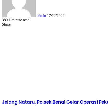
admin
17/12/2022
380
1 minute read
Facebook
Twitter
LinkedIn
Tumblr
Pinterest
Reddit
VKontakte
Odnoklassniki
Pocket
WhatsApp
Share
Print
Share
via
Facebook
Twitter
LinkedIn
Tumblr
Pinterest
Reddit
VKontakte
Odnoklassniki
Pocket
Share
Print
Email
via
Email
Jelang Nataru, Polsek Benai Gelar Operasi Pe