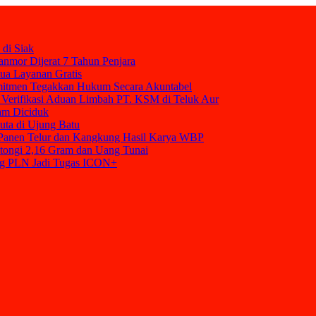
 di Siak
nmor Dijerat 7 Tahun Penjara
mua Layanan Gratis
mitmen Tegakkan Hukum Secara Akuntabel
Verifikasi Aduan Limbah PT. KSM di Teluk Aur
am Diciduk
uta di Ujung Batu
t Panen Telur dan Kangkung Hasil Karya WBP
tongi 2,16 Gram dan Uang Tunai
ang PLN Jadi Tugas ICON+