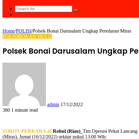
Search
Random
for
Article
Home
/
POLISI
/
Polsek Bonai Darusalam Ungkap Peredaran Miras
POLISI
ROKAN HULU
Polsek Bonai Darusalam Ungkap Pe
Send
an
email
admin
17/12/2022
380
1 minute read
Facebook
Twitter
LinkedIn
Tumblr
Pinterest
Reddit
VKontakte
Odnoklassniki
Pocket
WhatsApp
Share
Print
via
Email
SOROT PERKARA.id
Rohul (Riau)_
Tim Operasi Pekat Lancang
(Miras), Jumat (16/12/2022) sekitar pukul 13:00 Wib.