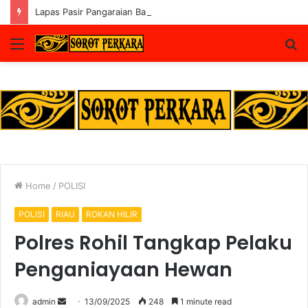
Lapas Pasir Pangaraian Bantah Isu Price Fixing, Tegaskan Semua Layanan Gratis
Menu
S
fo
Home
/
POLISI
POLISI
RIAU
ROKAN HILIR
Polres Rohil Tangkap Pelaku
Penganiayaan Hewan
Send
admin
13/09/2025
248
1 minute read