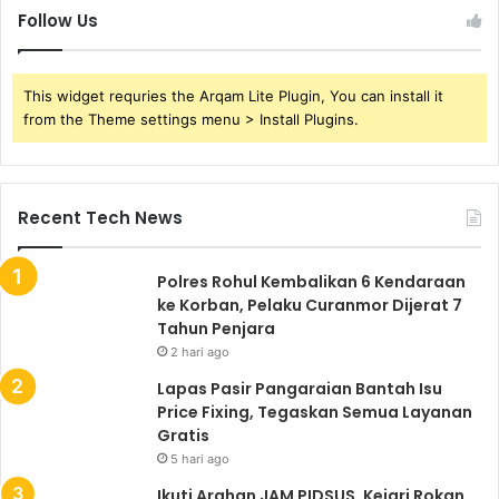
Follow Us
This widget requries the Arqam Lite Plugin, You can install it
from the Theme settings menu > Install Plugins.
Recent Tech News
Polres Rohul Kembalikan 6 Kendaraan
ke Korban, Pelaku Curanmor Dijerat 7
Tahun Penjara
2 hari ago
Lapas Pasir Pangaraian Bantah Isu
Price Fixing, Tegaskan Semua Layanan
Gratis
5 hari ago
Ikuti Arahan JAM PIDSUS, Kejari Rokan