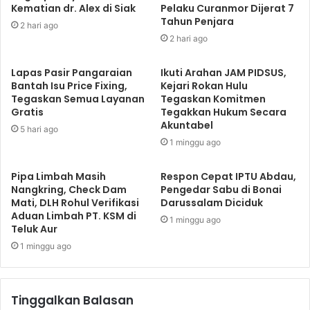
Kematian dr. Alex di Siak
Pelaku Curanmor Dijerat 7
Tahun Penjara
2 hari ago
2 hari ago
Lapas Pasir Pangaraian
Ikuti Arahan JAM PIDSUS,
Bantah Isu Price Fixing,
Kejari Rokan Hulu
Tegaskan Semua Layanan
Tegaskan Komitmen
Gratis
Tegakkan Hukum Secara
Akuntabel
5 hari ago
1 minggu ago
Pipa Limbah Masih
Respon Cepat IPTU Abdau,
Nangkring, Check Dam
Pengedar Sabu di Bonai
Mati, DLH Rohul Verifikasi
Darussalam Diciduk
Aduan Limbah PT. KSM di
1 minggu ago
Teluk Aur
1 minggu ago
Tinggalkan Balasan