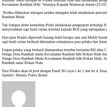
Rambah Samo merapat ke Polsek Rambah Hilir lalu melakukan pengej
Kecamatan Rambah Hilir “Jelasnya Kepada Wartawan Jumat (25/10/
“Ketika dilakukan introgasi pelaku mengaku telah melakukan pencur
Rambah Muda
Tak Sampai disitu kemudian Polisi melakukan pengejaran terhadap HRM
menyerahkan sapi hasil curian tersebut kepada BOI yang merupaka
Dari para Pelaku diperoleh barang bukti berupa satu unit Mobil Suz
sapi hasil curian berhasil ditemukan selanjutnya para pelaku dan bar
Empat pelaku yang berhasil diamanakan tersebut bernama RH alias C
Warga Desa Rambah muda Kecamatan Rambah hilir Rokan Hulu da
Warga Desa Rambah Muda Kecamatan Rambah hilir Rokan Hulu, Sel
Rambah samo Rokan Hulu
Para Pelaku akan di jerat dengan Pasal 363 ayat 1 ke 1 dan ke 4, Pa
Sumber: Humas Polres Rohul
Send
an
email