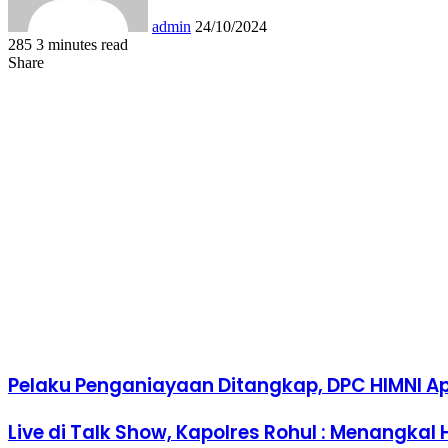
admin
24/10/2024
285
3 minutes read
Facebook
Twitter
LinkedIn
Tumblr
Pinterest
Reddit
VKontakte
Odnoklassniki
Pocket
WhatsApp
Share
Print
Share
via
Facebook
Twitter
LinkedIn
Tumblr
Pinterest
Reddit
VKontakte
Odnoklassniki
Pocket
Share
Print
Email
via
Email
Pelaku Penganiayaan Ditangkap, DPC HIMNI Apr
Live di Talk Show, Kapolres Rohul : Menangk