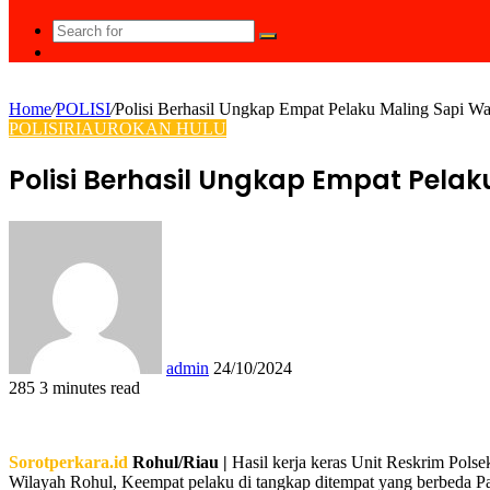
Search
Random
for
Article
Home
/
POLISI
/
Polisi Berhasil Ungkap Empat Pelaku Maling Sapi W
POLISI
RIAU
ROKAN HULU
Polisi Berhasil Ungkap Empat Pela
Send
an
email
admin
24/10/2024
285
3 minutes read
Facebook
Twitter
LinkedIn
Tumblr
Pinterest
Reddit
VKontakte
Odnoklassniki
Pocket
WhatsApp
Share
Print
via
Email
Sorotperkara.id
Rohul/Riau |
Hasil kerja keras Unit Reskrim Pol
Wilayah Rohul, Keempat pelaku di tangkap ditempat yang berbeda P