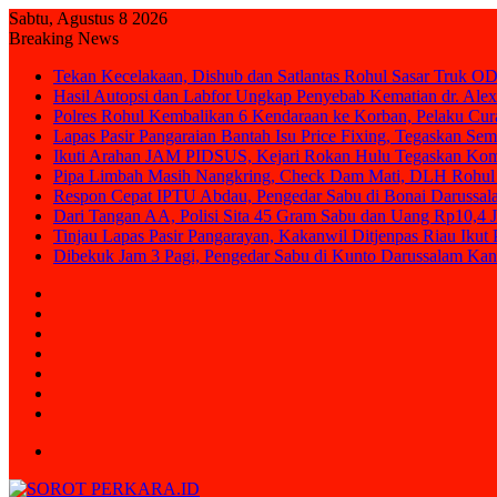
Sabtu, Agustus 8 2026
Breaking News
Tekan Kecelakaan, Dishub dan Satlantas Rohul Sasar Truk OD
Hasil Autopsi dan Labfor Ungkap Penyebab Kematian dr. Alex
Polres Rohul Kembalikan 6 Kendaraan ke Korban, Pelaku Cura
Lapas Pasir Pangaraian Bantah Isu Price Fixing, Tegaskan Se
Ikuti Arahan JAM PIDSUS, Kejari Rokan Hulu Tegaskan Ko
Pipa Limbah Masih Nangkring, Check Dam Mati, DLH Rohul 
Respon Cepat IPTU Abdau, Pengedar Sabu di Bonai Darussal
Dari Tangan AA, Polisi Sita 45 Gram Sabu dan Uang Rp10,4 J
Tinjau Lapas Pasir Pangarayan, Kakanwil Ditjenpas Riau Iku
Dibekuk Jam 3 Pagi, Pengedar Sabu di Kunto Darussalam Kan
Sidebar
Random
Article
Log
In
Instagram
YouTube
Twitter
Facebook
Menu