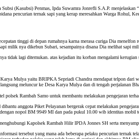
ubsi (Kasubsi) Penmas, Ipda Suwamra Jonrefli S.A.P. menjelaskan 
 pidana pencurian ternak sapi yang kerap meresahkan Warga Rohul, Ke
ecepatan tinggi di depan rumahnya karna merasa curiga Dia menelfon r
pi milik nya dikebun Subari, sesampainya disana Dia melihat sapi mili
ya tidak lagi ditemukan. atas kejadian itu korban mengalami kerugian 
 Karya Mulya yaitu BRIPKA Sepriadi Chandra mendapat telpon dari w
s langsung meluncur ke Desa Karya Mulya dan di tengah perjalanan B
intel polsek Rambah Samo untuk membantu melakukan pengejaran terha
ibantu anggota Piket Pelayanan bergerak cepat melakukan pengejaran 
 dengan nopol BM 9949 MI dan pada pukul 10.00 wib identitas mobil te
hubungi Kapolsek Rambah Hilir IPDA Jonnes SH serta menyampaikan 
nformasi tersebut yang mana ada beberapa pelaku pencurian ternak tel