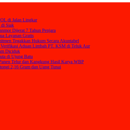
OL di Jalan Lingkar
 di Siak
nmor Dijerat 7 Tahun Penjara
mua Layanan Gratis
mitmen Tegakkan Hukum Secara Akuntabel
Verifikasi Aduan Limbah PT. KSM di Teluk Aur
am Diciduk
uta di Ujung Batu
t Panen Telur dan Kangkung Hasil Karya WBP
tongi 2,16 Gram dan Uang Tunai