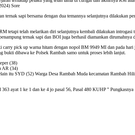
aran terhadap pelaku yang telah lama di curigai dan akhirnya RM al
2024) Sore
ian ternak sapi bersama dengan dua temannya selanjutnya dilakukan p
 tetapi telah melarikan diri selanjutnya kembali dilakukan introgasi 
n penampung ternak sapi dan BOI juga berhasil diamankan dirumahn
uki carry pick up warna hitam dengan nopol BM 9949 MI dan pada hari
ang bukti dibawa ke Polsek Rambah samo untuk proses lebih lanjut.
eper (38)
n AR (34)
ain itu SYD (52) Warga Desa Rambah Muda kecamatan Rambah Hilir
sal 363 ayat 1 ke 1 dan ke 4 jo pasal 56, Pasal 480 KUHP ” Pungkasnya