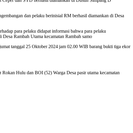
ias Ceper dan SYD berhasil diamankan di Dusun Simpang D
engembangan dan pelaku berinisial RM berhasil diamankan di Desa
tehadap para pelaku didapat informasi bahwa para pelaku
ya di Desa Rambah Utama kecamatan Rambah samo
 jumat tanggal 25 Oktober 2024 jam 02.00 WIB barang bukti tiga ekor
 Rokan Hulu dan BOI (52) Warga Desa pasir utama kecamatan