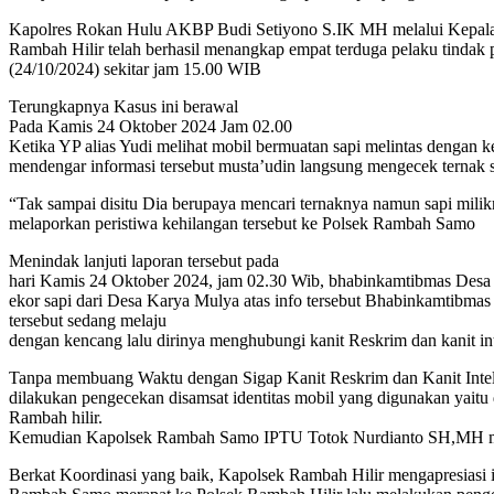
Kapolres Rokan Hulu AKBP Budi Setiyono S.IK MH melalui Kepala S
Rambah Hilir telah berhasil menangkap empat terduga pelaku tindak
(24/10/2024) sekitar jam 15.00 WIB
Terungkapnya Kasus ini berawal
Pada Kamis 24 Oktober 2024 Jam 02.00
Ketika YP alias Yudi melihat mobil bermuatan sapi melintas dengan k
mendengar informasi tersebut musta’udin langsung mengecek ternak sa
“Tak sampai disitu Dia berupaya mencari ternaknya namun sapi milikn
melaporkan peristiwa kehilangan tersebut ke Polsek Rambah Samo
Menindak lanjuti laporan tersebut pada
hari Kamis 24 Oktober 2024, jam 02.30 Wib, bhabinkamtibmas Desa
ekor sapi dari Desa Karya Mulya atas info tersebut Bhabinkamtibma
tersebut sedang melaju
dengan kencang lalu dirinya menghubungi kanit Reskrim dan kanit 
Tanpa membuang Waktu dengan Sigap Kanit Reskrim dan Kanit Intel d
dilakukan pengecekan disamsat identitas mobil yang digunakan yaitu
Rambah hilir.
Kemudian Kapolsek Rambah Samo IPTU Totok Nurdianto SH,MH meng
Berkat Koordinasi yang baik, Kapolsek Rambah Hilir mengapresiasi i