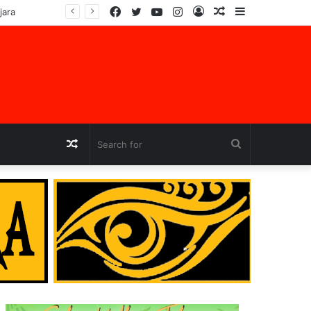
Facebook
Twitter
YouTube
Instagram
Log
Random
Sidebar
In
Article
Random
Search
Article
for