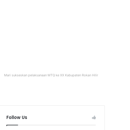
Mari sukseskan pelaksanaan MTQ ke XX Kabupaten Rokan Hilir
Follow Us