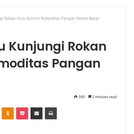
gi Rokan Hulu Kontrol Komoditas Pangan Akibat Banjir
au Kunjungi Rokan
omoditas Pangan
385
2 minutes read
VKontakte
Odnoklassniki
Pocket
Share via Email
Print