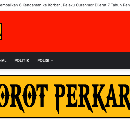
angaraian Bantah Isu Price Fixing, Tegaskan Semua Layanan Gratis
NAL
POLITIK
POLISI