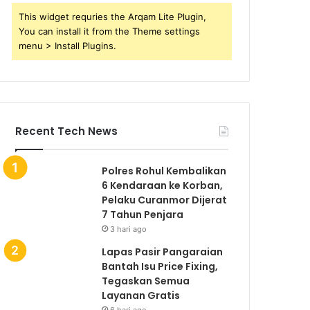
This widget requries the Arqam Lite Plugin,
You can install it from the Theme settings
menu > Install Plugins.
Recent Tech News
Polres Rohul Kembalikan
6 Kendaraan ke Korban,
Pelaku Curanmor Dijerat
7 Tahun Penjara
3 hari ago
Lapas Pasir Pangaraian
Bantah Isu Price Fixing,
Tegaskan Semua
Layanan Gratis
6 hari ago