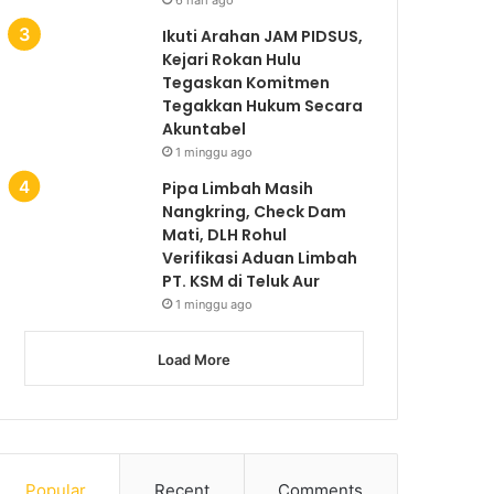
Ikuti Arahan JAM PIDSUS,
Kejari Rokan Hulu
Tegaskan Komitmen
Tegakkan Hukum Secara
Akuntabel
1 minggu ago
Pipa Limbah Masih
Nangkring, Check Dam
Mati, DLH Rohul
Verifikasi Aduan Limbah
PT. KSM di Teluk Aur
1 minggu ago
Load More
Popular
Recent
Comments