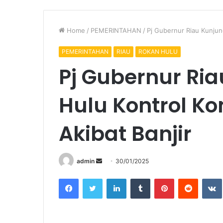
Home
/
PEMERINTAHAN
/
Pj Gubernur Riau Kunjun
PEMERINTAHAN
RIAU
ROKAN HULU
Pj Gubernur Ri
Hulu Kontrol K
Akibat Banjir
Send
admin
30/01/2025
an
Facebook
Twitter
LinkedIn
Tumblr
Pinterest
Reddit
email