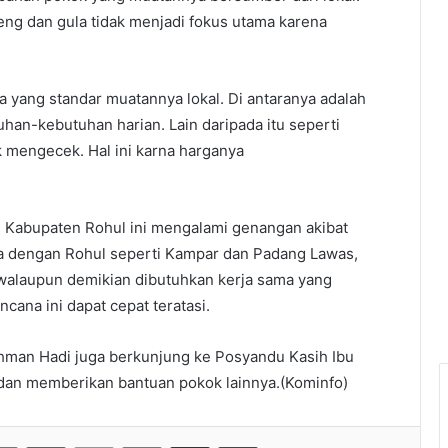
eng dan gula tidak menjadi fokus utama karena
.
 yang standar muatannya lokal. Di antaranya adalah
han-kebutuhan harian. Lain daripada itu seperti
k mengecek. Hal ini karna harganya
n Kabupaten Rohul ini mengalami genangan akibat
ga dengan Rohul seperti Kampar dan Padang Lawas,
 walaupun demikian dibutuhkan kerja sama yang
cana ini dapat cepat teratasi.
Rahman Hadi juga berkunjung ke Posyandu Kasih Ibu
dan memberikan bantuan pokok lainnya.(Kominfo)
erest
Reddit
VKontakte
Odnoklassniki
Pocket
Share via Email
Print