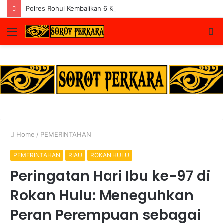
Polres Rohul Kembalikan 6 Kendaraan ke Korban, Pelaku Curanmor Dijerat 7 Tahun Penjara
Menu
S
fo
Home
/
PEMERINTAHAN
PEMERINTAHAN
RIAU
ROKAN HULU
Peringatan Hari Ibu ke-97 di
Rokan Hulu: Meneguhkan
Peran Perempuan sebagai