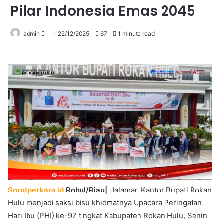
Pilar Indonesia Emas 2045
Send
admin
22/12/2025
67
1 minute read
an
email
Sorotperkara.id
​Rohul/Riau|
Halaman Kantor Bupati Rokan
Hulu menjadi saksi bisu khidmatnya Upacara Peringatan
Hari Ibu (PHI) ke-97 tingkat Kabupaten Rokan Hulu, Senin