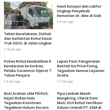
Hasil Autopsi dan Labfor
Ungkap Penyebab
Kematian dr. Alex di Siak
4 hari ago
Tekan Kecelakaan, Dishub
dan Satlantas Rohul Sasar
Truk ODOL di Jalan Lingkar
16 jam ago
Polres Rohul Kembalikan 6
Lapas Pasir Pangaraian
Kendaraan ke Korban,
Bantah Isu Price Fixing,
Pelaku Curanmor Dijerat 7
Tegaskan Semua Layanan
Tahun Penjara
Gratis
4 hari ago
7 hari ago
Ikuti Arahan JAM PIDSUS,
Pipa Limbah Masih
Kejari Rokan Hulu
Nangkring, Check Dam
Tegaskan Komitmen
Mati, DLH Rohul Verifikasi
Tegakkan Hukum Secara
Aduan Limbah PT. KSM di