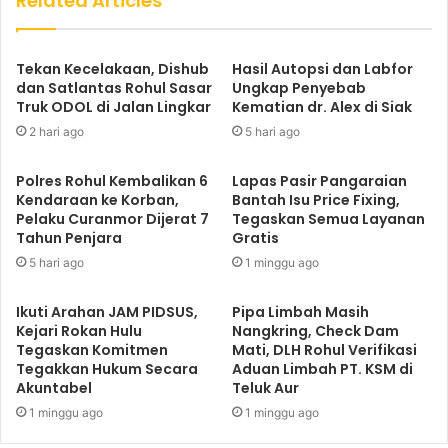
Related Articles
Tekan Kecelakaan, Dishub
Hasil Autopsi dan Labfor
dan Satlantas Rohul Sasar
Ungkap Penyebab
Truk ODOL di Jalan Lingkar
Kematian dr. Alex di Siak
2 hari ago
5 hari ago
Polres Rohul Kembalikan 6
Lapas Pasir Pangaraian
Kendaraan ke Korban,
Bantah Isu Price Fixing,
Pelaku Curanmor Dijerat 7
Tegaskan Semua Layanan
Tahun Penjara
Gratis
5 hari ago
1 minggu ago
Ikuti Arahan JAM PIDSUS,
Pipa Limbah Masih
Kejari Rokan Hulu
Nangkring, Check Dam
Tegaskan Komitmen
Mati, DLH Rohul Verifikasi
Tegakkan Hukum Secara
Aduan Limbah PT. KSM di
Akuntabel
Teluk Aur
1 minggu ago
1 minggu ago