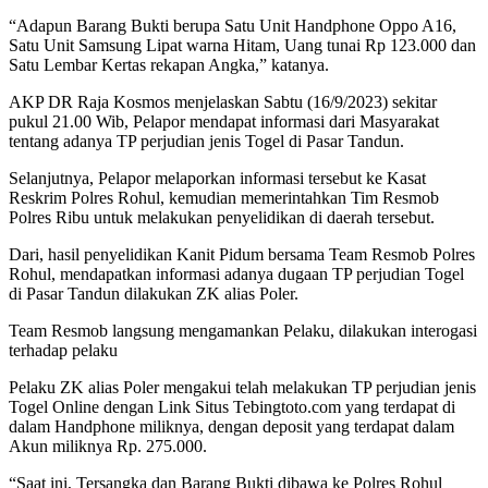
“Adapun Barang Bukti berupa Satu Unit Handphone Oppo A16,
Satu Unit Samsung Lipat warna Hitam, Uang tunai Rp 123.000 dan
Satu Lembar Kertas rekapan Angka,” katanya.
AKP DR Raja Kosmos menjelaskan Sabtu (16/9/2023) sekitar
pukul 21.00 Wib, Pelapor mendapat informasi dari Masyarakat
tentang adanya TP perjudian jenis Togel di Pasar Tandun.
Selanjutnya, Pelapor melaporkan informasi tersebut ke Kasat
Reskrim Polres Rohul, kemudian memerintahkan Tim Resmob
Polres Ribu untuk melakukan penyelidikan di daerah tersebut.
Dari, hasil penyelidikan Kanit Pidum bersama Team Resmob Polres
Rohul, mendapatkan informasi adanya dugaan TP perjudian Togel
di Pasar Tandun dilakukan ZK alias Poler.
Team Resmob langsung mengamankan Pelaku, dilakukan interogasi
terhadap pelaku
Pelaku ZK alias Poler mengakui telah melakukan TP perjudian jenis
Togel Online dengan Link Situs Tebingtoto.com yang terdapat di
dalam Handphone miliknya, dengan deposit yang terdapat dalam
Akun miliknya Rp. 275.000.
“Saat ini, Tersangka dan Barang Bukti dibawa ke Polres Rohul