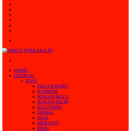
Random
Article
Log
In
Instagram
YouTube
Twitter
Facebook
Menu
Search
for
HOME
DAERAH
RIAU
PEKAN BARU
KAMPAR
ROKAN HULU
ROKAN HILIR
KUANSING
DUMAI
SIAK
MERANTI
INHU