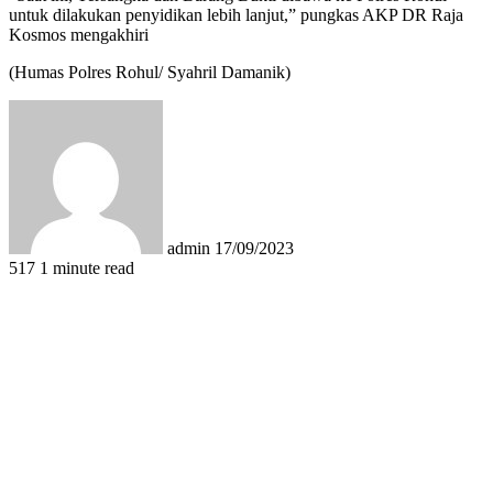
untuk dilakukan penyidikan lebih lanjut,” pungkas AKP DR Raja
Kosmos mengakhiri
(Humas Polres Rohul/ Syahril Damanik)
Send
an
email
admin
17/09/2023
517
1 minute read