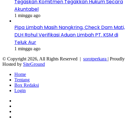
Tegaskan Komitmen Tegakkan Hukum Secara
Akuntabel
1 minggu ago
Pipa Limbah Masih Nangkring, Check Dam Mati,
DLH Rohul Verifikasi Aduan Limbah PT. KSM di
Teluk Aur
1 minggu ago
© Copyright 2026, All Rights Reserved |
sorotperkara
| Proudly
Hosted by
SiteGround
Home
Tentang
Box Redaksi
Login
Facebook
Twitter
YouTube
Instagram
Facebook
Twitter
WhatsApp
Telegram
Viber
Back
to