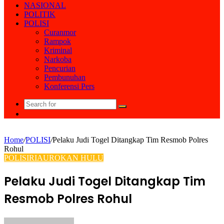
NASIONAL
POLITIK
POLISI
Curanmor
Rampok
Kriminal
Narkoba
Pencurian
Pembunuhan
Konferensi Pers
Search
Random
for
Article
Home
/
POLISI
/
Pelaku Judi Togel Ditangkap Tim Resmob Polres
Rohul
POLISI
RIAU
ROKAN HULU
Pelaku Judi Togel Ditangkap Tim
Resmob Polres Rohul
Send