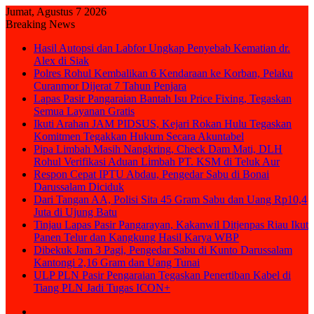
Jumat, Agustus 7 2026
Breaking News
Hasil Autopsi dan Labfor Ungkap Penyebab Kematian dr.
Alex di Siak
Polres Rohul Kembalikan 6 Kendaraan ke Korban, Pelaku
Curanmor Dijerat 7 Tahun Penjara
Lapas Pasir Pangaraian Bantah Isu Price Fixing, Tegaskan
Semua Layanan Gratis
Ikuti Arahan JAM PIDSUS, Kejari Rokan Hulu Tegaskan
Komitmen Tegakkan Hukum Secara Akuntabel
Pipa Limbah Masih Nangkring, Check Dam Mati, DLH
Rohul Verifikasi Aduan Limbah PT. KSM di Teluk Aur
Respon Cepat IPTU Abdau, Pengedar Sabu di Bonai
Darussalam Diciduk
Dari Tangan AA, Polisi Sita 45 Gram Sabu dan Uang Rp10,4
Juta di Ujung Batu
Tinjau Lapas Pasir Pangarayan, Kakanwil Ditjenpas Riau Ikut
Panen Telur dan Kangkung Hasil Karya WBP
Dibekuk Jam 3 Pagi, Pengedar Sabu di Kunto Darussalam
Kantongi 2,16 Gram dan Uang Tunai
ULP PLN Pasir Pengaraian Tegaskan Penertiban Kabel di
Tiang PLN Jadi Tugas ICON+
Sidebar