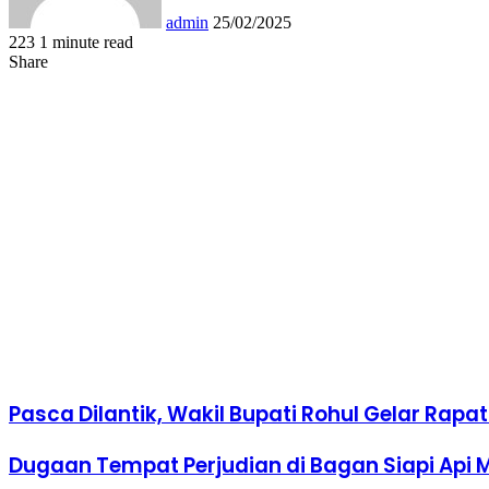
admin
25/02/2025
223
1 minute read
Facebook
Twitter
LinkedIn
Tumblr
Pinterest
Reddit
VKontakte
Odnoklassniki
Pocket
WhatsApp
Share
Print
Share
via
Facebook
Twitter
LinkedIn
Tumblr
Pinterest
Reddit
VKontakte
Odnoklassniki
Pocket
Share
Print
Email
via
Email
Pasca Dilantik, Wakil Bupati Rohul Gelar Rapa
Dugaan Tempat Perjudian di Bagan Siapi Api 