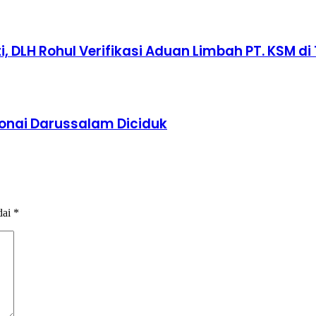
 DLH Rohul Verifikasi Aduan Limbah PT. KSM di 
Bonai Darussalam Diciduk
dai
*