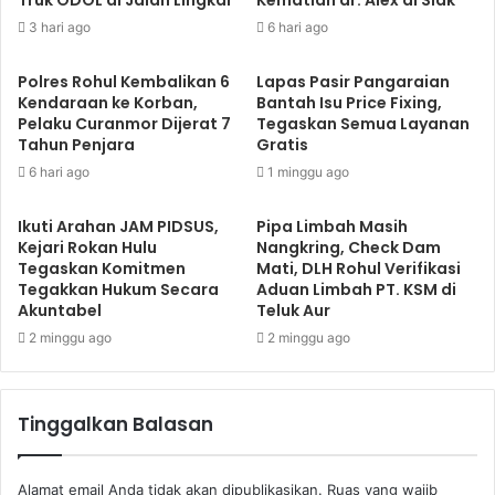
Truk ODOL di Jalan Lingkar
Kematian dr. Alex di Siak
3 hari ago
6 hari ago
Polres Rohul Kembalikan 6
Lapas Pasir Pangaraian
Kendaraan ke Korban,
Bantah Isu Price Fixing,
Pelaku Curanmor Dijerat 7
Tegaskan Semua Layanan
Tahun Penjara
Gratis
6 hari ago
1 minggu ago
Ikuti Arahan JAM PIDSUS,
Pipa Limbah Masih
Kejari Rokan Hulu
Nangkring, Check Dam
Tegaskan Komitmen
Mati, DLH Rohul Verifikasi
Tegakkan Hukum Secara
Aduan Limbah PT. KSM di
Akuntabel
Teluk Aur
2 minggu ago
2 minggu ago
Tinggalkan Balasan
Alamat email Anda tidak akan dipublikasikan.
Ruas yang wajib