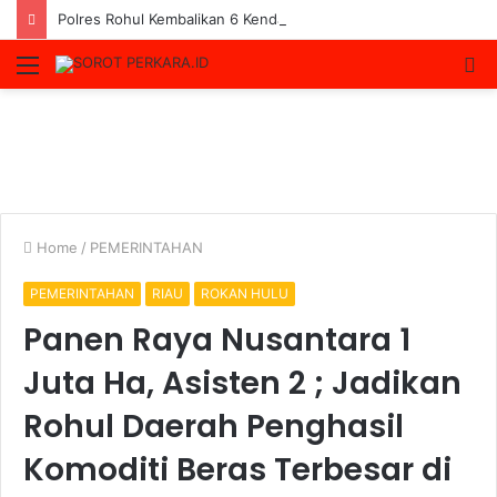
Polres Rohul Kembalikan 6 Kendaraan ke Korban, Pelaku Curanmor Dijerat 7 Tahun Penjara
Menu
S
fo
Home
/
PEMERINTAHAN
PEMERINTAHAN
RIAU
ROKAN HULU
Panen Raya Nusantara 1
Juta Ha, Asisten 2 ; Jadikan
Rohul Daerah Penghasil
Komoditi Beras Terbesar di