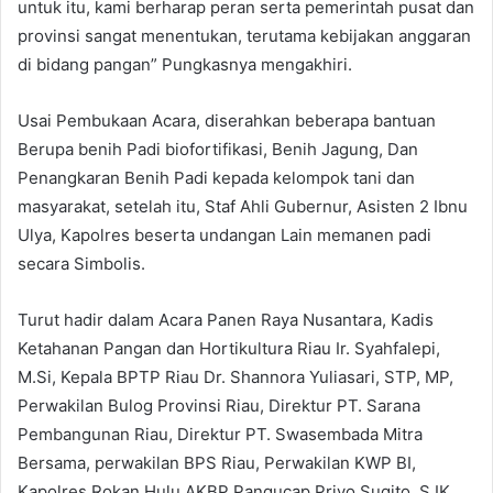
untuk itu, kami berharap peran serta pemerintah pusat dan
provinsi sangat menentukan, terutama kebijakan anggaran
di bidang pangan” Pungkasnya mengakhiri.
Usai Pembukaan Acara, diserahkan beberapa bantuan
Berupa benih Padi biofortifikasi, Benih Jagung, Dan
Penangkaran Benih Padi kepada kelompok tani dan
masyarakat, setelah itu, Staf Ahli Gubernur, Asisten 2 Ibnu
Ulya, Kapolres beserta undangan Lain memanen padi
secara Simbolis.
Turut hadir dalam Acara Panen Raya Nusantara, Kadis
Ketahanan Pangan dan Hortikultura Riau Ir. Syahfalepi,
M.Si, Kepala BPTP Riau Dr. Shannora Yuliasari, STP, MP,
Perwakilan Bulog Provinsi Riau, Direktur PT. Sarana
Pembangunan Riau, Direktur PT. Swasembada Mitra
Bersama, perwakilan BPS Riau, Perwakilan KWP BI,
Kapolres Rokan Hulu AKBP Pangucap Priyo Sugito, S.IK,