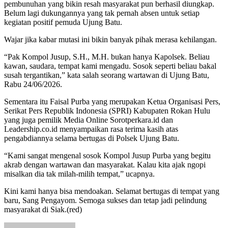
pembunuhan yang bikin resah masyarakat pun berhasil diungkap.
Belum lagi dukungannya yang tak pernah absen untuk setiap
kegiatan positif pemuda Ujung Batu.
Wajar jika kabar mutasi ini bikin banyak pihak merasa kehilangan.
“Pak Kompol Jusup, S.H., M.H. bukan hanya Kapolsek. Beliau
kawan, saudara, tempat kami mengadu. Sosok seperti beliau bakal
susah tergantikan,” kata salah seorang wartawan di Ujung Batu,
Rabu 24/06/2026.
Sementara itu Faisal Purba yang merupakan Ketua Organisasi Pers,
Serikat Pers Republik Indonesia (SPRI) Kabupaten Rokan Hulu
yang juga pemilik Media Online Sorotperkara.id dan
Leadership.co.id menyampaikan rasa terima kasih atas
pengabdiannya selama bertugas di Polsek Ujung Batu.
“Kami sangat mengenal sosok Kompol Jusup Purba yang begitu
akrab dengan wartawan dan masyarakat. Kalau kita ajak ngopi
misalkan dia tak milah-milih tempat,” ucapnya.
Kini kami hanya bisa mendoakan. Selamat bertugas di tempat yang
baru, Sang Pengayom. Semoga sukses dan tetap jadi pelindung
masyarakat di Siak.(red)
Send