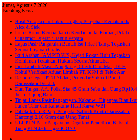
Jumat, Agustus 7 2026
Breaking News
Hasil Autopsi dan Labfor Ungkap Penyebab Kematian dr.
Alex di Siak
Polres Rohul Kembalikan 6 Kendaraan ke Korban, Pelaku
Curanmor Dijerat 7 Tahun Penjara
Lapas Pasir Pangaraian Bantah Isu Price Fixing, Tegaskan
Semua Layanan Gratis
Ikuti Arahan JAM PIDSUS, Kejari Rokan Hulu Tegaskan
Komitmen Tegakkan Hukum Secara Akuntabel
Pipa Limbah Masih Nangkring, Check Dam Mati, DLH
Rohul Verifikasi Aduan Limbah PT. KSM di Teluk Aur
Respon Cepat IPTU Abdau, Pengedar Sabu di Bonai
Darussalam Diciduk
Dari Tangan AA, Polisi Sita 45 Gram Sabu dan Uang Rp10,4
Juta di Ujung Batu
Tinjau Lapas Pasir Pangarayan, Kakanwil Ditjenpas Riau Ikut
Panen Telur dan Kangkung Hasil Karya WBP
Dibekuk Jam 3 Pagi, Pengedar Sabu di Kunto Darussalam
Kantongi 2,16 Gram dan Uang Tunai
ULP PLN Pasir Pengaraian Tegaskan Penertiban Kabel di
Tiang PLN Jadi Tugas ICON+
Sidebar