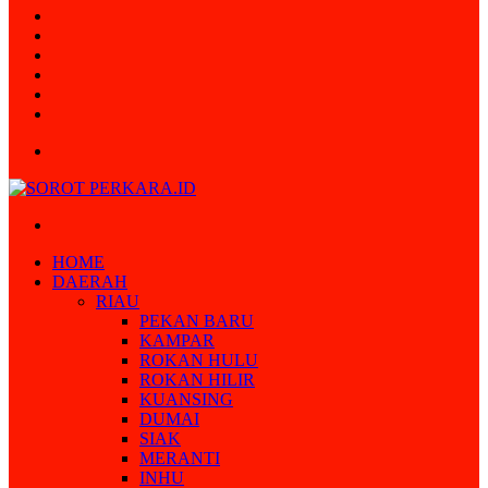
Random
Article
Log
In
Instagram
YouTube
Twitter
Facebook
Menu
Search
for
HOME
DAERAH
RIAU
PEKAN BARU
KAMPAR
ROKAN HULU
ROKAN HILIR
KUANSING
DUMAI
SIAK
MERANTI
INHU