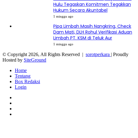
Hulu Tegaskan Komitmen Tegakkan
Hukum Secara Akuntabel
1 minggu ago
Pipa Limbah Masih Nangkring, Check
Dam Mati, DLH Rohul Verifikasi Aduan
Limbah PT. KSM di Teluk Aur
1 minggu ago
© Copyright 2026, All Rights Reserved |
sorotperkara
| Proudly
Hosted by
SiteGround
Home
Tentang
Box Redaksi
Login
Facebook
Twitter
YouTube
Instagram
Facebook
Twitter
WhatsApp
Telegram
Viber
Back
to
top