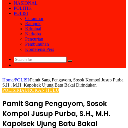
NASIONAL
POLITIK
POLISI
Curanmor
Rampok
Kriminal
Narkoba
Pencurian
Pembunuhan
Konferensi Pers
Search
Random
for
Article
Home
/
POLISI
/
Pamit Sang Pengayom, Sosok Kompol Jusup Purba,
S.H., M.H. Kapolsek Ujung Batu Bakal Dirindukan
POLISI
RIAU
ROKAN HULU
Pamit Sang Pengayom, Sosok
Kompol Jusup Purba, S.H., M.H.
Kapolsek Ujung Batu Bakal