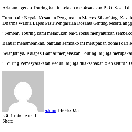
Adapun agenda Touring kali ini adalah melaksanakan Bakti Sosial
Turut hadir Kepala Kesatuan Pengamanan Marcos Sihombing, Kasubb
Dharma Wanita Lapas Pasir Pengaraian Rosanta Ginting beserta angg
“Sembari Touring kami melakukan bakti sosial menyalurkan sembako
Bahtiar menambahkan, bantuan sembako ini merupakan donasi dari se
Selanjutnya, Kalapas Bahtiar menjelaskan Touring ini juga merupaka
“Touring Pemasyarakatan Peduli ini juga dilaksanakan oleh seluruh 
Send
an
email
admin
14/04/2023
330
1 minute read
Facebook
Twitter
LinkedIn
Tumblr
Pinterest
Reddit
VKontakte
Odnoklassniki
Pocket
WhatsApp
Share
Print
Share
via
Facebook
Twitter
LinkedIn
Tumblr
Pinterest
Reddit
VKontakte
Odnoklassniki
Pocket
Share
Print
Email
via