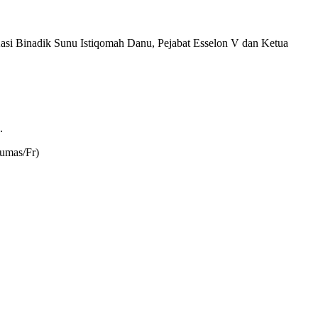
si Binadik Sunu Istiqomah Danu, Pejabat Esselon V dan Ketua
.
Humas/Fr)