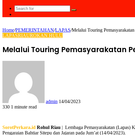
Search
Random
for
Article
Home
/
PEMERINTAHAN
/
LAPAS
/
Melalui Touring Pemasyarakatan
LAPAS
RIAU
ROKAN HULU
Melalui Touring Pemasyarakatan P
Send
an
email
admin
14/04/2023
330
1 minute read
Facebook
Twitter
LinkedIn
Tumblr
Pinterest
Reddit
VKontakte
Odnoklassniki
Pocket
WhatsApp
Share
Print
via
Email
SorotPerkara.id
Rohul Riau
| Lembaga Pemasyarakatan (Lapas) Kela
Pengaraian Bahtiar Sitepu dan Jajaran pada Jum’at (14/04/2023).