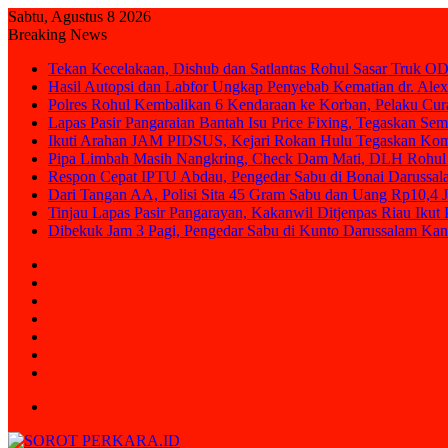
Sabtu, Agustus 8 2026
Breaking News
Tekan Kecelakaan, Dishub dan Satlantas Rohul Sasar Truk OD
Hasil Autopsi dan Labfor Ungkap Penyebab Kematian dr. Alex
Polres Rohul Kembalikan 6 Kendaraan ke Korban, Pelaku Cura
Lapas Pasir Pangaraian Bantah Isu Price Fixing, Tegaskan Se
Ikuti Arahan JAM PIDSUS, Kejari Rokan Hulu Tegaskan Ko
Pipa Limbah Masih Nangkring, Check Dam Mati, DLH Rohul 
Respon Cepat IPTU Abdau, Pengedar Sabu di Bonai Darussal
Dari Tangan AA, Polisi Sita 45 Gram Sabu dan Uang Rp10,4 J
Tinjau Lapas Pasir Pangarayan, Kakanwil Ditjenpas Riau Iku
Dibekuk Jam 3 Pagi, Pengedar Sabu di Kunto Darussalam Kan
Sidebar
Random
Article
Log
In
Instagram
YouTube
Twitter
Facebook
Menu