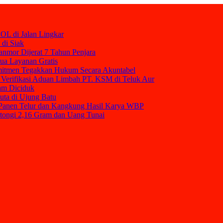
OL di Jalan Lingkar
 di Siak
nmor Dijerat 7 Tahun Penjara
mua Layanan Gratis
mitmen Tegakkan Hukum Secara Akuntabel
Verifikasi Aduan Limbah PT. KSM di Teluk Aur
am Diciduk
uta di Ujung Batu
t Panen Telur dan Kangkung Hasil Karya WBP
tongi 2,16 Gram dan Uang Tunai