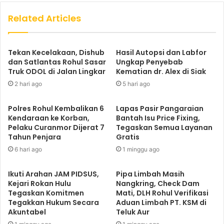
Related Articles
Tekan Kecelakaan, Dishub
Hasil Autopsi dan Labfor
dan Satlantas Rohul Sasar
Ungkap Penyebab
Truk ODOL di Jalan Lingkar
Kematian dr. Alex di Siak
2 hari ago
5 hari ago
Polres Rohul Kembalikan 6
Lapas Pasir Pangaraian
Kendaraan ke Korban,
Bantah Isu Price Fixing,
Pelaku Curanmor Dijerat 7
Tegaskan Semua Layanan
Tahun Penjara
Gratis
6 hari ago
1 minggu ago
Ikuti Arahan JAM PIDSUS,
Pipa Limbah Masih
Kejari Rokan Hulu
Nangkring, Check Dam
Tegaskan Komitmen
Mati, DLH Rohul Verifikasi
Tegakkan Hukum Secara
Aduan Limbah PT. KSM di
Akuntabel
Teluk Aur