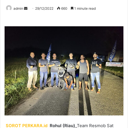
Send
admin
29/12/2022
660
1 minute read
an
email
SOROT PERKARA.id
Rohul (Riau)
_Team Resmob Sat