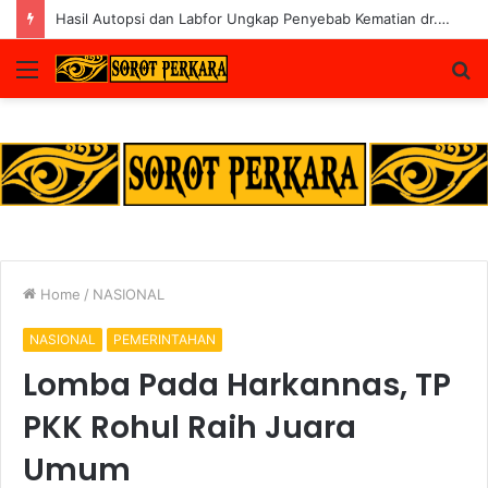
Polres Rohul Kembalikan 6 Kendaraan ke Korban, Pelaku Curanmor Dijerat 7 Tahun Penjara
Menu
S
fo
Home
/
NASIONAL
NASIONAL
PEMERINTAHAN
Lomba Pada Harkannas, TP
PKK Rohul Raih Juara
Umum