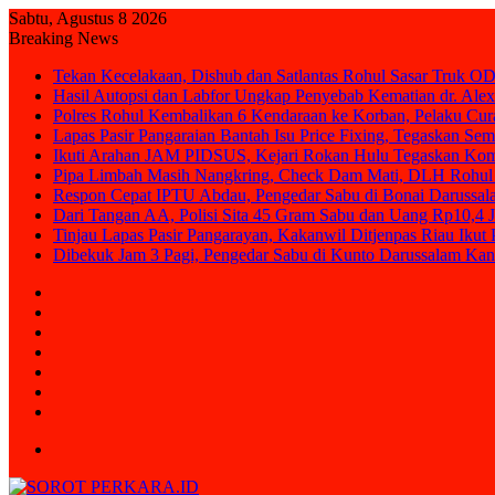
Sabtu, Agustus 8 2026
Breaking News
Tekan Kecelakaan, Dishub dan Satlantas Rohul Sasar Truk OD
Hasil Autopsi dan Labfor Ungkap Penyebab Kematian dr. Alex
Polres Rohul Kembalikan 6 Kendaraan ke Korban, Pelaku Cura
Lapas Pasir Pangaraian Bantah Isu Price Fixing, Tegaskan Se
Ikuti Arahan JAM PIDSUS, Kejari Rokan Hulu Tegaskan Ko
Pipa Limbah Masih Nangkring, Check Dam Mati, DLH Rohul 
Respon Cepat IPTU Abdau, Pengedar Sabu di Bonai Darussal
Dari Tangan AA, Polisi Sita 45 Gram Sabu dan Uang Rp10,4 J
Tinjau Lapas Pasir Pangarayan, Kakanwil Ditjenpas Riau Iku
Dibekuk Jam 3 Pagi, Pengedar Sabu di Kunto Darussalam Kan
Sidebar
Random
Article
Log
In
Instagram
YouTube
Twitter
Facebook
Menu