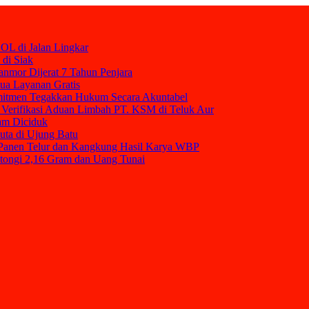
OL di Jalan Lingkar
 di Siak
nmor Dijerat 7 Tahun Penjara
mua Layanan Gratis
mitmen Tegakkan Hukum Secara Akuntabel
Verifikasi Aduan Limbah PT. KSM di Teluk Aur
am Diciduk
uta di Ujung Batu
t Panen Telur dan Kangkung Hasil Karya WBP
tongi 2,16 Gram dan Uang Tunai