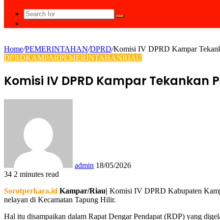
Search
Random
for
Article
Home
/
PEMERINTAHAN
/
DPRD
/
Komisi IV DPRD Kampar Tekanka
DPRD
KAMPAR
PEMERINTAHAN
RIAU
Komisi IV DPRD Kampar Tekankan P
Send
an
email
admin
18/05/2026
34
2 minutes read
Facebook
Twitter
LinkedIn
Tumblr
Pinterest
Reddit
VKontakte
Odnoklassniki
Pocket
WhatsApp
Share
Print
Sorotperkara.id
Kampar/Riau|
Komisi IV DPRD Kabupaten Kampar 
via
nelayan di Kecamatan Tapung Hilir.
Email
Hal itu disampaikan dalam Rapat Dengar Pendapat (RDP) yang dige