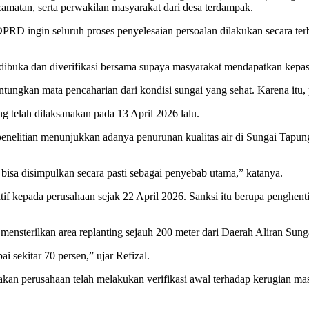
atan, serta perwakilan masyarakat dari desa terdampak.
 ingin seluruh proses penyelesaian persoalan dilakukan secara ter
buka dan diverifikasi bersama supaya masyarakat mendapatkan kepasti
ungkan mata pencaharian dari kondisi sungai yang sehat. Karena itu, 
g telah dilaksanakan pada 13 April 2026 lalu.
enelitian menunjukkan adanya penurunan kualitas air di Sungai Tap
 bisa disimpulkan secara pasti sebagai penyebab utama,” katanya.
 kepada perusahaan sejak 22 April 2026. Sanksi itu berupa penghentia
n mensterilkan area replanting sejauh 200 meter dari Daerah Aliran Sun
i sekitar 70 persen,” ujar Refizal.
n perusahaan telah melakukan verifikasi awal terhadap kerugian masy