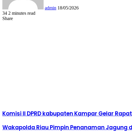
admin
18/05/2026
34
2 minutes read
Facebook
Twitter
LinkedIn
Tumblr
Pinterest
Reddit
VKontakte
Odnoklassniki
Pocket
WhatsApp
Share
Print
Share
via
Facebook
Twitter
LinkedIn
Tumblr
Pinterest
Reddit
VKontakte
Odnoklassniki
Pocket
Share
Print
Email
via
Email
Komisi II DPRD kabupaten Kampar Gelar Rapat
Wakapolda Riau Pimpin Penanaman Jagung di R