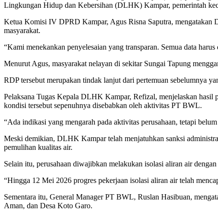
Lingkungan Hidup dan Kebersihan (DLHK) Kampar, pemerintah kecam
Ketua Komisi IV DPRD Kampar, Agus Risna Saputra, mengatakan DPRD
masyarakat.
“Kami menekankan penyelesaian yang transparan. Semua data harus di
Menurut Agus, masyarakat nelayan di sekitar Sungai Tapung menggant
RDP tersebut merupakan tindak lanjut dari pertemuan sebelumnya yan
Pelaksana Tugas Kepala DLHK Kampar, Refizal, menjelaskan hasil p
kondisi tersebut sepenuhnya disebabkan oleh aktivitas PT BWL.
“Ada indikasi yang mengarah pada aktivitas perusahaan, tetapi belum
Meski demikian, DLHK Kampar telah menjatuhkan sanksi administratif
pemulihan kualitas air.
Selain itu, perusahaan diwajibkan melakukan isolasi aliran air denga
“Hingga 12 Mei 2026 progres pekerjaan isolasi aliran air telah mencapa
Sementara itu, General Manager PT BWL, Ruslan Hasibuan, mengataka
Aman, dan Desa Koto Garo.