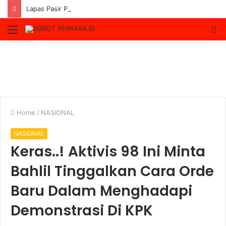
Lapas Pasir Pangaraian Bantah Isu Price Fixing, Tegaskan Semua Layanan Gratis
Menu
S
fo
Home
/
NASIONAL
NASIONAL
Keras..! Aktivis 98 Ini Minta
Bahlil Tinggalkan Cara Orde
Baru Dalam Menghadapi
Demonstrasi Di KPK