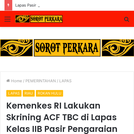
Lapas Pasir Pangaraian Bantah Isu Price Fixing, Tegaskan Semua Layanan Gratis
Menu
S
fo
Home
/
PEMERINTAHAN
/
LAPAS
LAPAS
RIAU
ROKAN HULU
Kemenkes RI Lakukan
Skrining ACF TBC di Lapas
Kelas IIB Pasir Pengaraian