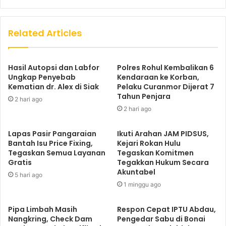
Related Articles
Hasil Autopsi dan Labfor
Polres Rohul Kembalikan 6
Ungkap Penyebab
Kendaraan ke Korban,
Kematian dr. Alex di Siak
Pelaku Curanmor Dijerat 7
Tahun Penjara
2 hari ago
2 hari ago
Lapas Pasir Pangaraian
Ikuti Arahan JAM PIDSUS,
Bantah Isu Price Fixing,
Kejari Rokan Hulu
Tegaskan Semua Layanan
Tegaskan Komitmen
Gratis
Tegakkan Hukum Secara
Akuntabel
5 hari ago
1 minggu ago
Pipa Limbah Masih
Respon Cepat IPTU Abdau,
Nangkring, Check Dam
Pengedar Sabu di Bonai