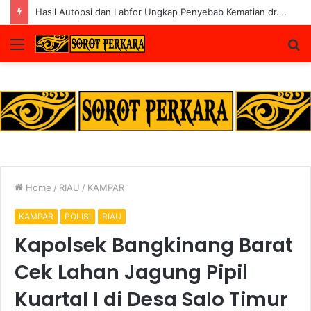
Polres Rohul Kembalikan 6 Kendaraan ke Korban, Pelaku Curanmor Dijerat 7 Tahun Penjara
Menu
S
fo
Home
/
RIAU
/
KAMPAR
KAMPAR
POLISI
RIAU
Kapolsek Bangkinang Barat
Cek Lahan Jagung Pipil
Kuartal I di Desa Salo Timur