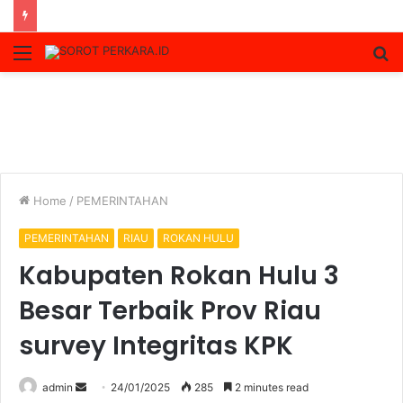
Menu
S
fo
Home
/
PEMERINTAHAN
PEMERINTAHAN
RIAU
ROKAN HULU
Kabupaten Rokan Hulu 3
Besar Terbaik Prov Riau
survey Integritas KPK
Send
admin
24/01/2025
285
2 minutes read