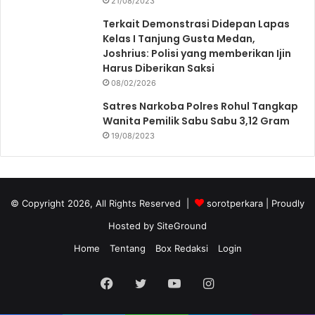
21/08/2023
Terkait Demonstrasi Didepan Lapas
Kelas I Tanjung Gusta Medan,
Joshrius: Polisi yang memberikan Ijin
Harus Diberikan Saksi
08/02/2026
Satres Narkoba Polres Rohul Tangkap
Wanita Pemilik Sabu Sabu 3,12 Gram
19/08/2023
© Copyright 2026, All Rights Reserved |
sorotperkara
| Proudly
Hosted by
SiteGround
Home
Tentang
Box Redaksi
Login
Facebook
Twitter
YouTube
Instagram