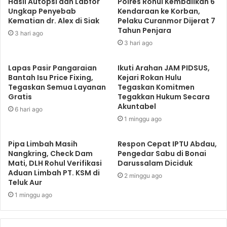
Hasil Autopsi dan Labfor
Polres Rohul Kembalikan 6
Ungkap Penyebab
Kendaraan ke Korban,
Kematian dr. Alex di Siak
Pelaku Curanmor Dijerat 7
Tahun Penjara
3 hari ago
3 hari ago
Lapas Pasir Pangaraian
Ikuti Arahan JAM PIDSUS,
Bantah Isu Price Fixing,
Kejari Rokan Hulu
Tegaskan Semua Layanan
Tegaskan Komitmen
Gratis
Tegakkan Hukum Secara
Akuntabel
6 hari ago
1 minggu ago
Pipa Limbah Masih
Respon Cepat IPTU Abdau,
Nangkring, Check Dam
Pengedar Sabu di Bonai
Mati, DLH Rohul Verifikasi
Darussalam Diciduk
Aduan Limbah PT. KSM di
2 minggu ago
Teluk Aur
1 minggu ago