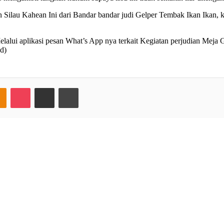
n Silau Kahean Ini dari Bandar bandar judi Gelper Tembak Ikan Ikan, 
alui aplikasi pesan What’s App nya terkait Kegiatan perjudian Meja 
d)
takte
Odnoklassniki
Pocket
Share via Email
Print