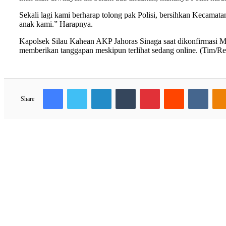
Sekali lagi kami berharap tolong pak Polisi, bersihkan Kecamata
anak kami.” Harapnya.
Kapolsek Silau Kahean AKP Jahoras Sinaga saat dikonfirmasi Mel
memberikan tanggapan meskipun terlihat sedang online. (Tim/Re
Facebook
Twitter
LinkedIn
Tumblr
Pinterest
Reddit
VKon
Share