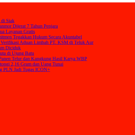
 di Siak
nmor Dijerat 7 Tahun Penjara
mua Layanan Gratis
mitmen Tegakkan Hukum Secara Akuntabel
Verifikasi Aduan Limbah PT. KSM di Teluk Aur
am Diciduk
uta di Ujung Batu
t Panen Telur dan Kangkung Hasil Karya WBP
tongi 2,16 Gram dan Uang Tunai
ang PLN Jadi Tugas ICON+