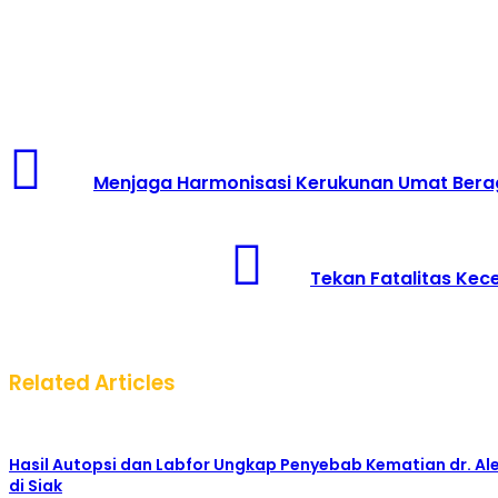
Menjaga Harmonisasi Kerukunan Umat Bera
Tekan Fatalitas Kec
Related Articles
Hasil Autopsi dan Labfor Ungkap Penyebab Kematian dr. Al
di Siak