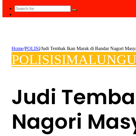
Search
Random
for
Article
Home
/
POLISI
/
Judi Tembak Ikan Marak di Bandar Nagori Masya
POLISI
SIMALUNG
Judi Temba
Nagori Masy