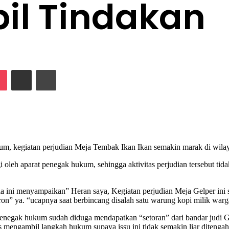
il Tindakan
lassniki
Pocket
Share via Email
Print
kum, kegiatan perjudian Meja Tembak Ikan Ikan semakin marak di wil
i oleh aparat penegak hukum, sehingga aktivitas perjudian tersebut tid
 ini menyampaikan” Heran saya, Kegiatan perjudian Meja Gelper ini se
ron” ya. “ucapnya saat berbincang disalah satu warung kopi milik warg
penegak hukum sudah diduga mendapatkan “setoran” dari bandar judi Gel
us mengambil langkah hukum supaya issu ini tidak semakin liar ditenga