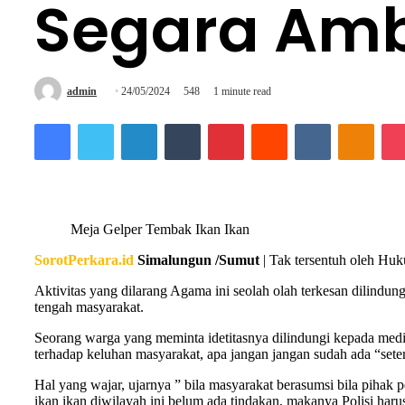
Segara Amb
Send
admin
24/05/2024
548
1 minute read
an
Facebook
Twitter
LinkedIn
Tumblr
Pinterest
Reddit
VKontakte
Odnok
email
Meja Gelper Tembak Ikan Ikan
SorotPerkara.id
Simalungun /Sumut
| Tak tersentuh oleh Hu
Aktivitas yang dilarang Agama ini seolah olah terkesan dilindung
tengah masyarakat.
Seorang warga yang meminta idetitasnya dilindungi kepada media
terhadap keluhan masyarakat, apa jangan jangan sudah ada “sete
Hal yang wajar, ujarnya ” bila masyarakat berasumsi bila pihak 
ikan ikan diwilayah ini belum ada tindakan, makanya Polisi har