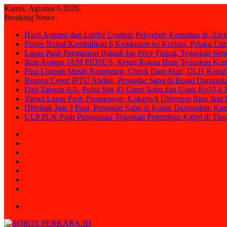
Kamis, Agustus 6 2026
Breaking News
Hasil Autopsi dan Labfor Ungkap Penyebab Kematian dr. Alex
Polres Rohul Kembalikan 6 Kendaraan ke Korban, Pelaku Cura
Lapas Pasir Pangaraian Bantah Isu Price Fixing, Tegaskan Se
Ikuti Arahan JAM PIDSUS, Kejari Rokan Hulu Tegaskan Ko
Pipa Limbah Masih Nangkring, Check Dam Mati, DLH Rohul 
Respon Cepat IPTU Abdau, Pengedar Sabu di Bonai Darussal
Dari Tangan AA, Polisi Sita 45 Gram Sabu dan Uang Rp10,4 J
Tinjau Lapas Pasir Pangarayan, Kakanwil Ditjenpas Riau Iku
Dibekuk Jam 3 Pagi, Pengedar Sabu di Kunto Darussalam Kan
ULP PLN Pasir Pengaraian Tegaskan Penertiban Kabel di Ti
Sidebar
Random
Article
Log
In
Instagram
YouTube
Twitter
Facebook
Menu