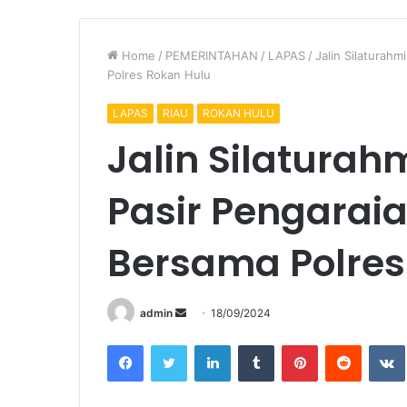
Home
/
PEMERINTAHAN
/
LAPAS
/
Jalin Silaturahm
Polres Rokan Hulu
LAPAS
RIAU
ROKAN HULU
Jalin Silaturahm
Pasir Pengaraia
Bersama Polres
Send
admin
18/09/2024
an
Facebook
Twitter
LinkedIn
Tumblr
Pinterest
Reddit
email