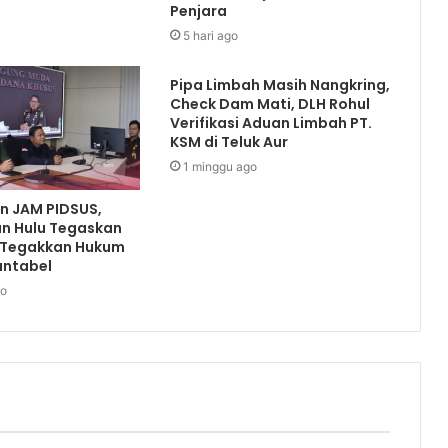
Penjara
5 hari ago
Pipa Limbah Masih Nangkring,
Check Dam Mati, DLH Rohul
Verifikasi Aduan Limbah PT.
KSM di Teluk Aur
1 minggu ago
an JAM PIDSUS,
an Hulu Tegaskan
 Tegakkan Hukum
untabel
go