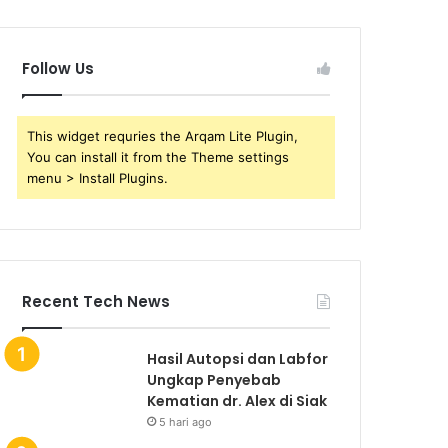
Follow Us
This widget requries the Arqam Lite Plugin,
You can install it from the Theme settings
menu > Install Plugins.
Recent Tech News
Hasil Autopsi dan Labfor
Ungkap Penyebab
Kematian dr. Alex di Siak
5 hari ago