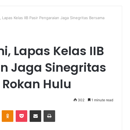
i, Lapas Kelas IIB Pasir Pengaraian Jaga Sinegritas Bersama
i, Lapas Kelas IIB
n Jaga Sinegritas
 Rokan Hulu
302
1 minute read
VKontakte
Odnoklassniki
Pocket
Share via Email
Print