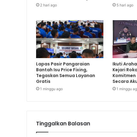
2 hari ago
5 hari ago
Lapas Pasir Pangaraian
Ikuti Arah
Bantah Isu Price Fixing,
Kejari Rok
Tegaskan Semua Layanan
Komitmen
Gratis
Secara Ak
1 minggu ago
1 minggu a
Tinggalkan Balasan