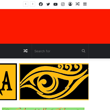
Facebook
Twitter
YouTube
Instagram
Log
Random
Sidebar
In
Article
Random
Search
Article
for