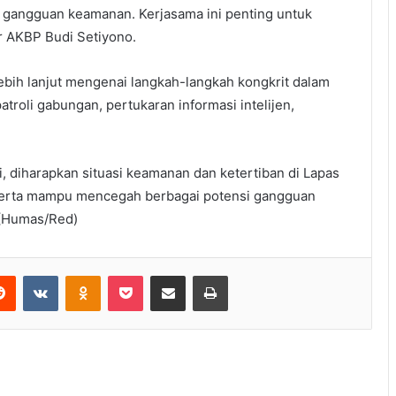
i gangguan keamanan. Kerjasama ini penting untuk
r AKBP Budi Setiyono.
ebih lanjut mengenai langkah-langkah kongkrit dalam
troli gabungan, pertukaran informasi intelijen,
i, diharapkan situasi keamanan dan ketertiban di Lapas
, serta mampu mencegah berbagai potensi gangguan
 (Humas/Red)
erest
Reddit
VKontakte
Odnoklassniki
Pocket
Share via Email
Print