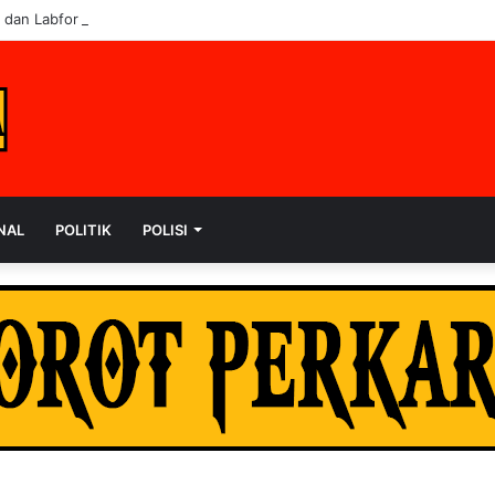
i dan Labfor Ungkap Penyebab Kematian dr. Alex di Siak
NAL
POLITIK
POLISI