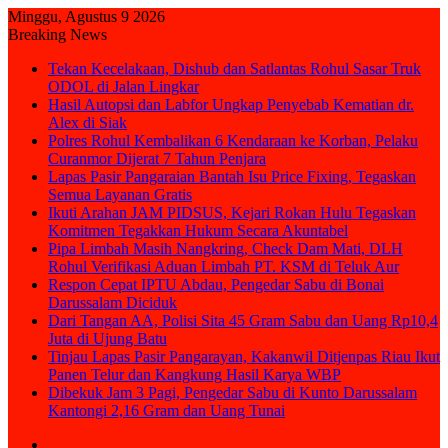
Minggu, Agustus 9 2026
Breaking News
Tekan Kecelakaan, Dishub dan Satlantas Rohul Sasar Truk
ODOL di Jalan Lingkar
Hasil Autopsi dan Labfor Ungkap Penyebab Kematian dr.
Alex di Siak
Polres Rohul Kembalikan 6 Kendaraan ke Korban, Pelaku
Curanmor Dijerat 7 Tahun Penjara
Lapas Pasir Pangaraian Bantah Isu Price Fixing, Tegaskan
Semua Layanan Gratis
Ikuti Arahan JAM PIDSUS, Kejari Rokan Hulu Tegaskan
Komitmen Tegakkan Hukum Secara Akuntabel
Pipa Limbah Masih Nangkring, Check Dam Mati, DLH
Rohul Verifikasi Aduan Limbah PT. KSM di Teluk Aur
Respon Cepat IPTU Abdau, Pengedar Sabu di Bonai
Darussalam Diciduk
Dari Tangan AA, Polisi Sita 45 Gram Sabu dan Uang Rp10,4
Juta di Ujung Batu
Tinjau Lapas Pasir Pangarayan, Kakanwil Ditjenpas Riau Ikut
Panen Telur dan Kangkung Hasil Karya WBP
Dibekuk Jam 3 Pagi, Pengedar Sabu di Kunto Darussalam
Kantongi 2,16 Gram dan Uang Tunai
Sidebar