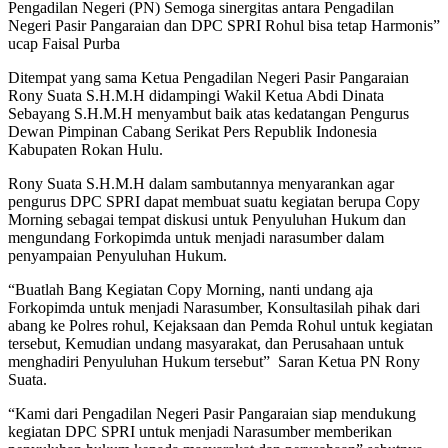
Pengadilan Negeri (PN) Semoga sinergitas antara Pengadilan
Negeri Pasir Pangaraian dan DPC SPRI Rohul bisa tetap Harmonis”
ucap Faisal Purba
Ditempat yang sama Ketua Pengadilan Negeri Pasir Pangaraian
Rony Suata S.H.M.H didampingi Wakil Ketua Abdi Dinata
Sebayang S.H.M.H menyambut baik atas kedatangan Pengurus
Dewan Pimpinan Cabang Serikat Pers Republik Indonesia
Kabupaten Rokan Hulu.
Rony Suata S.H.M.H dalam sambutannya menyarankan agar
pengurus DPC SPRI dapat membuat suatu kegiatan berupa Copy
Morning sebagai tempat diskusi untuk Penyuluhan Hukum dan
mengundang Forkopimda untuk menjadi narasumber dalam
penyampaian Penyuluhan Hukum.
“Buatlah Bang Kegiatan Copy Morning, nanti undang aja
Forkopimda untuk menjadi Narasumber, Konsultasilah pihak dari
abang ke Polres rohul, Kejaksaan dan Pemda Rohul untuk kegiatan
tersebut, Kemudian undang masyarakat, dan Perusahaan untuk
menghadiri Penyuluhan Hukum tersebut” Saran Ketua PN Rony
Suata.
“Kami dari Pengadilan Negeri Pasir Pangaraian siap mendukung
kegiatan DPC SPRI untuk menjadi Narasumber memberikan