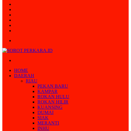
Random
Article
Log
In
Instagram
YouTube
Twitter
Facebook
Menu
Search
for
HOME
DAERAH
RIAU
PEKAN BARU
KAMPAR
ROKAN HULU
ROKAN HILIR
KUANSING
DUMAI
SIAK
MERANTI
INHU