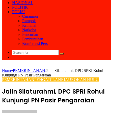
NASIONAL
POLITIK
POLISI
Curanmor
Rampok
Kriminal
Narkoba
Pencurian
Pembunuhan
Konferensi Pers
Search
Random
for
Article
Home
/
PEMERINTAHAN
/
Jalin Silaturahmi, DPC SPRI Rohul
Kunjungi PN Pasir Pengaraian
PEMERINTAHAN
PENGADILAN
RIAU
ROKAN HULU
Jalin Silaturahmi, DPC SPRI Rohul
Kunjungi PN Pasir Pengaraian
Send