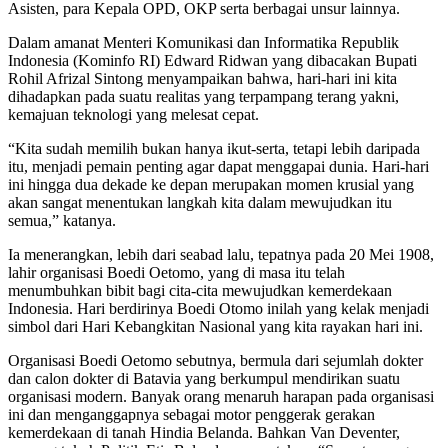
Asisten, para Kepala OPD, OKP serta berbagai unsur lainnya.
Dalam amanat Menteri Komunikasi dan Informatika Republik
Indonesia (Kominfo RI) Edward Ridwan yang dibacakan Bupati
Rohil Afrizal Sintong menyampaikan bahwa, hari-hari ini kita
dihadapkan pada suatu realitas yang terpampang terang yakni,
kemajuan teknologi yang melesat cepat.
“Kita sudah memilih bukan hanya ikut-serta, tetapi lebih daripada
itu, menjadi pemain penting agar dapat menggapai dunia. Hari-hari
ini hingga dua dekade ke depan merupakan momen krusial yang
akan sangat menentukan langkah kita dalam mewujudkan itu
semua,” katanya.
Ia menerangkan, lebih dari seabad lalu, tepatnya pada 20 Mei 1908,
lahir organisasi Boedi Oetomo, yang di masa itu telah
menumbuhkan bibit bagi cita-cita mewujudkan kemerdekaan
Indonesia. Hari berdirinya Boedi Otomo inilah yang kelak menjadi
simbol dari Hari Kebangkitan Nasional yang kita rayakan hari ini.
Organisasi Boedi Oetomo sebutnya, bermula dari sejumlah dokter
dan calon dokter di Batavia yang berkumpul mendirikan suatu
organisasi modern. Banyak orang menaruh harapan pada organisasi
ini dan menganggapnya sebagai motor penggerak gerakan
kemerdekaan di tanah Hindia Belanda. Bahkan Van Deventer,