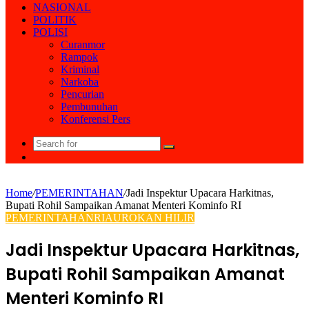
NASIONAL
POLITIK
POLISI
Curanmor
Rampok
Kriminal
Narkoba
Pencurian
Pembunuhan
Konferensi Pers
Search
Random
for
Article
Home
/
PEMERINTAHAN
/
Jadi Inspektur Upacara Harkitnas,
Bupati Rohil Sampaikan Amanat Menteri Kominfo RI
PEMERINTAHAN
RIAU
ROKAN HILIR
Jadi Inspektur Upacara Harkitnas,
Bupati Rohil Sampaikan Amanat
Menteri Kominfo RI