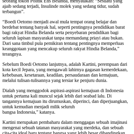
seorang tokoh Politik Etis Belanda, menyatakan: “Sesuatu yang
ajaib sedang terjadi, Insulinde molek yang sedang tidur, sudah
terbangun”.
“Boedi Oetomo menjadi awal mula tempat orang belajar dan
berdebat tentang banyak hal, seperti pentingnya pendidikan barat
bagi rakyat Hindia Belanda serta penyebaran pendidikan bagi
seluruh lapisan masyarakat tanpa memandang priayi atau bukan.
Dari sana timbul pula pemikiran tentang pentingnya memperluas
keanggotaan yang mencakup seluruh rakyat Hindia Belanda,”
terangnya.
Sebelum Boedi Oetomo lanjutnya, adalah Kartini, perempuan dari
kota kecil Jepara, yang mengawali lahirnya gagasan kemerdekaan,
kebebasan, kesetaraan, keadilan, persaudaraan dan kemajuan,
melalui tulisan-tulisannya yang tersiar ke penjuru dunia.
Dialah yang menggodok aspirasi-aspirasi kemajuan di Indonesia
untuk pertama kali muncul sejak lebih dari seabad lalu. Di
tangannya kemajuan itu dirumuskan, diperinci, dan diperjuangkan,
untuk kemudian menjadi milik seluruh
bangsa Indonesia,” katanya.
Kartini merupakan pembaharu dalam menggagas sebuah imajinasi
mengenai sebuah tatanan masyarakat yang merdeka, dan sebuah
cita-cita ideal baru tentang bangsa yang lebih besar dibandingkan