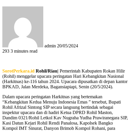
Send
an
email
admin
20/05/2024
293
3 minutes read
SorotPerkara.id
Rohil/Riau|
Pemerintah Kabupaten Rokan Hilir
(Rohil) menggelar upacara peringatan Hari Kebangkitan Nasional
(Harkitnas) ke-116 tahun 2024. Upacara dipusatkan di depan kantor
BPKAD, Jalan Merdeka, Bagansiapiapi, Senin (20/5/2024).
Dalam upacara peringatan Harkitnas yang bertemakan
“Kebangkitan Kedua Menuju Indonesia Emas ” tersebut, Bupati
Rohil Afrizal Sintong SIP secara langsung bertindak sebagai
inspektur upacara dan di hadiri Ketua DPRD Rohil Maston,
Dandim 0321/Rohil Letkol Kav Nugraha Yudha Prawiranegara SIP,
Kasi Datun Kejari Rohil Rendi Panalosa, Kapolsek Bangko
Kompol IMT Sinurat, Danyon Brimob Kompol Rohani, para