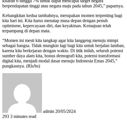
kisaran 6 hingga 7% untuk dapat mencapai target negara
berpendapatan tinggi atau negara maju pada tahun 2045,” paparnya.
Kebangkitan kedua tambahnya, merupakan momen terpenting bagi
kita hari ini. Kita harus menatap masa depan dengan penuh
optimisme, kepercayaan diri, dan keyakinan. Kemajuan telah
terpampang di depan mata.
“Momen ini mesti kita tangkap agar kita langgeng menuju mimpi
sebagai bangsa. Tidak mungkin lagi bagi kita untuk berjalan lamban,
karena kita berkejaran dengan waktu. Di titik inilah, seluruh potensi
sumber daya alam kita, bonus demografi kita, potensi transformasi
digital kita, menjadi modal dasar menuju Indonesia Emas 2045,”
pungkasnya. (Rls/bs)
Send
an
email
admin
20/05/2024
293
3 minutes read