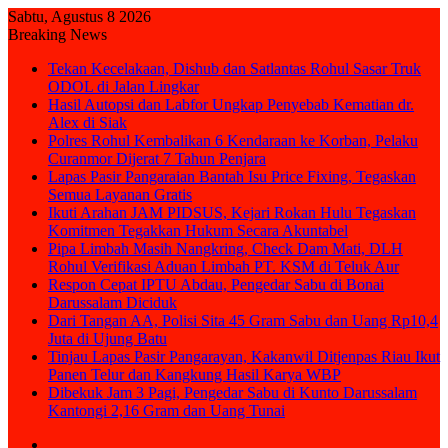
Sabtu, Agustus 8 2026
Breaking News
Tekan Kecelakaan, Dishub dan Satlantas Rohul Sasar Truk
ODOL di Jalan Lingkar
Hasil Autopsi dan Labfor Ungkap Penyebab Kematian dr.
Alex di Siak
Polres Rohul Kembalikan 6 Kendaraan ke Korban, Pelaku
Curanmor Dijerat 7 Tahun Penjara
Lapas Pasir Pangaraian Bantah Isu Price Fixing, Tegaskan
Semua Layanan Gratis
Ikuti Arahan JAM PIDSUS, Kejari Rokan Hulu Tegaskan
Komitmen Tegakkan Hukum Secara Akuntabel
Pipa Limbah Masih Nangkring, Check Dam Mati, DLH
Rohul Verifikasi Aduan Limbah PT. KSM di Teluk Aur
Respon Cepat IPTU Abdau, Pengedar Sabu di Bonai
Darussalam Diciduk
Dari Tangan AA, Polisi Sita 45 Gram Sabu dan Uang Rp10,4
Juta di Ujung Batu
Tinjau Lapas Pasir Pangarayan, Kakanwil Ditjenpas Riau Ikut
Panen Telur dan Kangkung Hasil Karya WBP
Dibekuk Jam 3 Pagi, Pengedar Sabu di Kunto Darussalam
Kantongi 2,16 Gram dan Uang Tunai
Sidebar