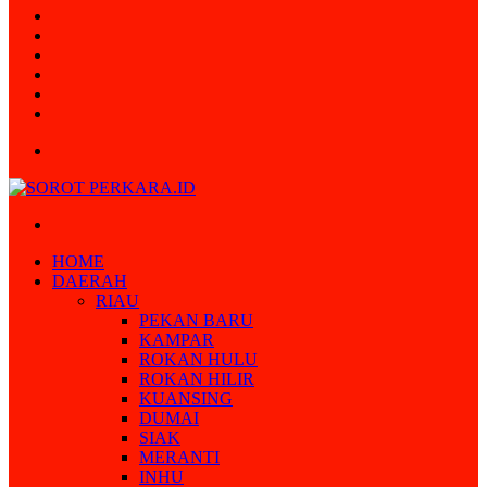
Random
Article
Log
In
Instagram
YouTube
Twitter
Facebook
Menu
Search
for
HOME
DAERAH
RIAU
PEKAN BARU
KAMPAR
ROKAN HULU
ROKAN HILIR
KUANSING
DUMAI
SIAK
MERANTI
INHU