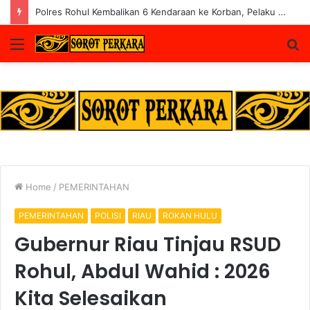
Polres Rohul Kembalikan 6 Kendaraan ke Korban, Pelaku Curanmor Dijerat 7 Tahun Penjara
Menu
S
fo
Home
/
PEMERINTAHAN
PEMERINTAHAN
POLISI
RIAU
ROKAN HULU
Gubernur Riau Tinjau RSUD
Rohul, Abdul Wahid : 2026
Kita Selesaikan