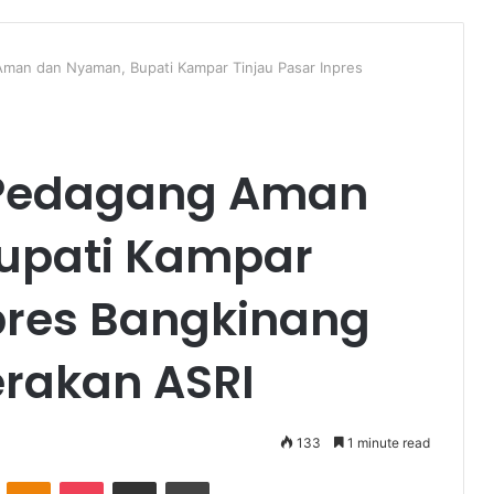
Aman dan Nyaman, Bupati Kampar Tinjau Pasar Inpres
 Pedagang Aman
upati Kampar
npres Bangkinang
rakan ASRI
133
1 minute read
VKontakte
Odnoklassniki
Pocket
Share via Email
Print