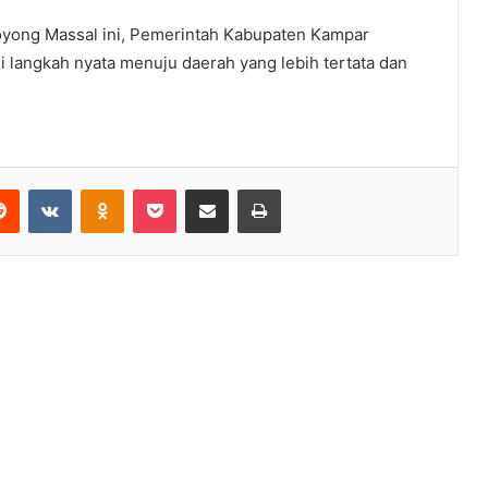
oyong Massal ini, Pemerintah Kabupaten Kampar
 langkah nyata menuju daerah yang lebih tertata dan
erest
Reddit
VKontakte
Odnoklassniki
Pocket
Share via Email
Print