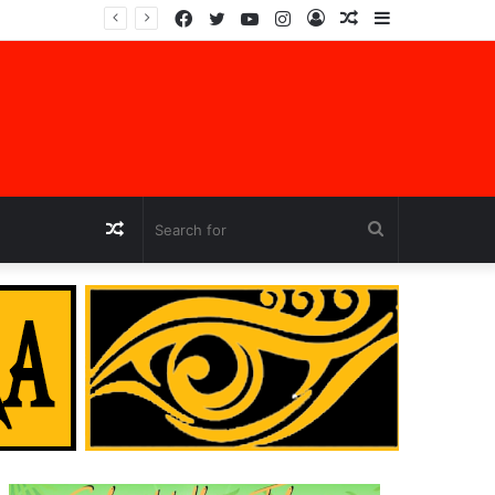
Facebook
Twitter
YouTube
Instagram
Log
Random
Sidebar
jara
In
Article
Random
Search
Article
for