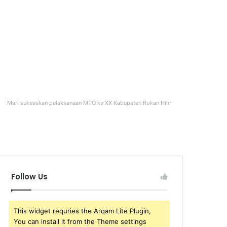
Mari sukseskan pelaksanaan MTQ ke XX Kabupaten Rokan Hilir
Follow Us
This widget requries the Arqam Lite Plugin,
You can install it from the Theme settings