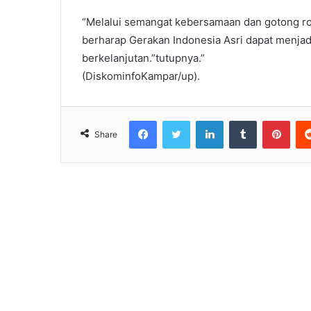
“Melalui semangat kebersamaan dan gotong r
berharap Gerakan Indonesia Asri dapat menjadi
berkelanjutan.”tutupnya.”
(DiskominfoKampar/up).
Facebook
Twitter
LinkedIn
Tumblr
Pint
Share