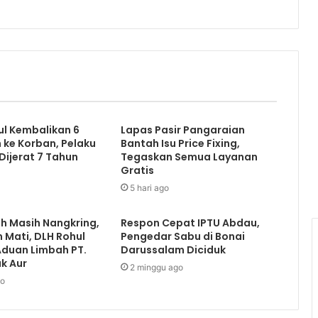
ul Kembalikan 6
Lapas Pasir Pangaraian
ke Korban, Pelaku
Bantah Isu Price Fixing,
ijerat 7 Tahun
Tegaskan Semua Layanan
Gratis
5 hari ago
h Masih Nangkring,
Respon Cepat IPTU Abdau,
Mati, DLH Rohul
Pengedar Sabu di Bonai
 Aduan Limbah PT.
Darussalam Diciduk
uk Aur
2 minggu ago
go