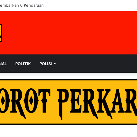
Kembalikan 6 Kendaraan ke Korban, Pelaku Curanmor Dijerat 7 Tahun Pen
NAL
POLITIK
POLISI