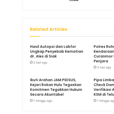
Related Articles
Hasil Autopsi dan Labfor
Polres Roh
Ungkap Penyebab Kematian
Kendaraan 
dr. Alex di Siak
Curanmor D
Penjara
2 hari ago
3 hari ago
Ikuti Arahan JAM PIDSUS,
Pipa Limba
Kejari Rokan Hulu Tegaskan
Check Dam 
Komitmen Tegakkan Hukum
Verifikasi
Secara Akuntabel
KSM di Tel
1 minggu ago
1 minggu a