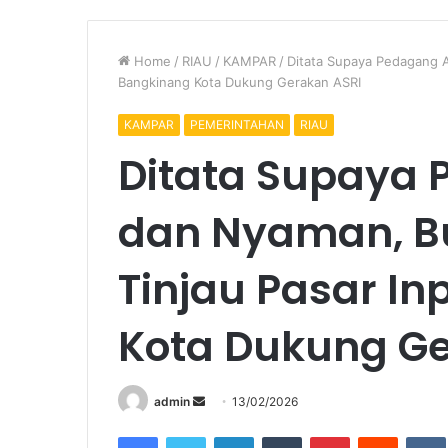
Home
/
RIAU
/
KAMPAR
/
Ditata Supaya Pedagang 
Bangkinang Kota Dukung Gerakan ASRI
KAMPAR
PEMERINTAHAN
RIAU
Ditata Supaya
dan Nyaman, B
Tinjau Pasar I
Kota Dukung Ge
Send
admin
13/02/2026
an
Facebook
Twitter
LinkedIn
Tumblr
Pinterest
Reddit