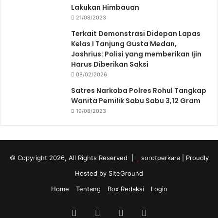
Lakukan Himbauan
21/08/2023
Terkait Demonstrasi Didepan Lapas
Kelas I Tanjung Gusta Medan,
Joshrius: Polisi yang memberikan Ijin
Harus Diberikan Saksi
08/02/2026
Satres Narkoba Polres Rohul Tangkap
Wanita Pemilik Sabu Sabu 3,12 Gram
19/08/2023
© Copyright 2026, All Rights Reserved |
sorotperkara
| Proudly
Hosted by
SiteGround
Home
Tentang
Box Redaksi
Login
Facebook
Twitter
YouTube
Instagram