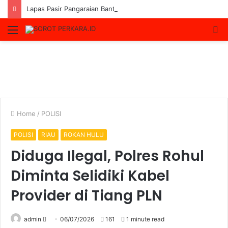
Lapas Pasir Pangaraian Bantah Isu Price Fixing, Tegaskan Semua Layanan Gratis
Menu
S
fo
Home
/
POLISI
POLISI
RIAU
ROKAN HULU
Diduga Ilegal, Polres Rohul
Diminta Selidiki Kabel
Provider di Tiang PLN
Send
admin
06/07/2026
161
1 minute read