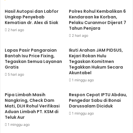
Hasil Autopsi dan Labfor
Polres Rohul Kembalikan 6
Ungkap Penyebab
Kendaraan ke Korban,
Kematian dr. Alex di Siak
Pelaku Curanmor Dijerat 7
Tahun Penjara
2 hari ago
2 hari ago
Lapas Pasir Pangaraian
Ikuti Arahan JAM PIDSUS,
Bantah Isu Price Fixing,
Kejari Rokan Hulu
Tegaskan Semua Layanan
Tegaskan Komitmen
Gratis
Tegakkan Hukum Secara
Akuntabel
5 hari ago
1 minggu ago
Pipa Limbah Masih
Respon Cepat IPTU Abdau,
Nangkring, Check Dam
Pengedar Sabu di Bonai
Mati, DLH Rohul Verifikasi
Darussalam Diciduk
Aduan Limbah PT. KSM di
1 minggu ago
Teluk Aur
1 minggu ago