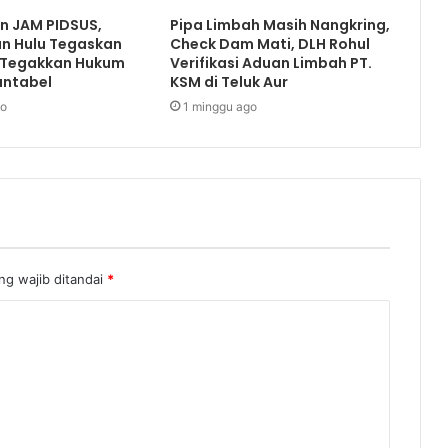
an JAM PIDSUS,
Pipa Limbah Masih Nangkring,
an Hulu Tegaskan
Check Dam Mati, DLH Rohul
 Tegakkan Hukum
Verifikasi Aduan Limbah PT.
untabel
KSM di Teluk Aur
go
1 minggu ago
ng wajib ditandai
*