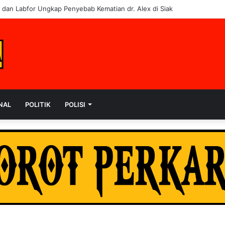
i dan Labfor Ungkap Penyebab Kematian dr. Alex di Siak
NAL
POLITIK
POLISI