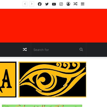
Facebook
Twitter
YouTube
Instagram
Log
Random
Sidebar
In
Article
Random
Search
Article
for