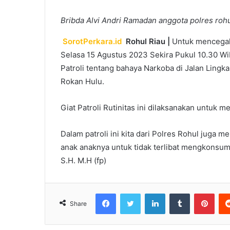
Bribda Alvi Andri Ramadan anggota polres rohu
SorotPerkara.id
Rohul Riau |
Untuk mencegah 
Selasa 15 Agustus 2023 Sekira Pukul 10.30 W
Patroli tentang bahaya Narkoba di Jalan Ling
Rokan Hulu.
Giat Patroli Rutinitas ini dilaksanakan untuk
Dalam patroli ini kita dari Polres Rohul juga
anak anaknya untuk tidak terlibat mengkonsum
S.H. M.H (fp)
Facebook
Twitter
LinkedIn
Tumblr
Pint
Share