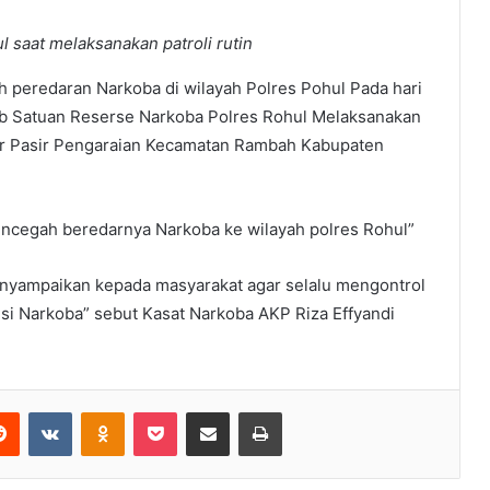
l saat melaksanakan patroli rutin
peredaran Narkoba di wilayah Polres Pohul Pada hari
ib Satuan Reserse Narkoba Polres Rohul Melaksanakan
kar Pasir Pengaraian Kecamatan Rambah Kabupaten
 mencegah beredarnya Narkoba ke wilayah polres Rohul”
 menyampaikan kepada masyarakat agar selalu mengontrol
si Narkoba” sebut Kasat Narkoba AKP Riza Effyandi
erest
Reddit
VKontakte
Odnoklassniki
Pocket
Share via Email
Print