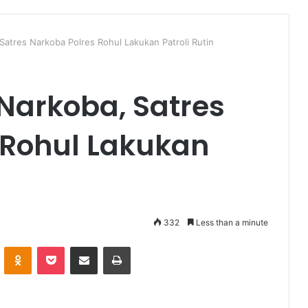
atres Narkoba Polres Rohul Lakukan Patroli Rutin
arkoba, Satres
 Rohul Lakukan
332
Less than a minute
VKontakte
Odnoklassniki
Pocket
Share via Email
Print