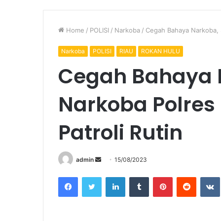
Home
/
POLISI
/
Narkoba
/
Cegah Bahaya Narkoba, S
Narkoba
POLISI
RIAU
ROKAN HULU
Cegah Bahaya N
Narkoba Polres
Patroli Rutin
Send
admin
15/08/2023
an
Facebook
Twitter
LinkedIn
Tumblr
Pinterest
Reddit
email