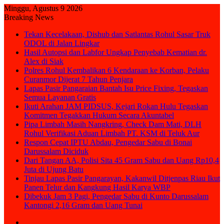
Minggu, Agustus 9 2026
Breaking News
Tekan Kecelakaan, Dishub dan Satlantas Rohul Sasar Truk
ODOL di Jalan Lingkar
Hasil Autopsi dan Labfor Ungkap Penyebab Kematian dr.
Alex di Siak
Polres Rohul Kembalikan 6 Kendaraan ke Korban, Pelaku
Curanmor Dijerat 7 Tahun Penjara
Lapas Pasir Pangaraian Bantah Isu Price Fixing, Tegaskan
Semua Layanan Gratis
Ikuti Arahan JAM PIDSUS, Kejari Rokan Hulu Tegaskan
Komitmen Tegakkan Hukum Secara Akuntabel
Pipa Limbah Masih Nangkring, Check Dam Mati, DLH
Rohul Verifikasi Aduan Limbah PT. KSM di Teluk Aur
Respon Cepat IPTU Abdau, Pengedar Sabu di Bonai
Darussalam Diciduk
Dari Tangan AA, Polisi Sita 45 Gram Sabu dan Uang Rp10,4
Juta di Ujung Batu
Tinjau Lapas Pasir Pangarayan, Kakanwil Ditjenpas Riau Ikut
Panen Telur dan Kangkung Hasil Karya WBP
Dibekuk Jam 3 Pagi, Pengedar Sabu di Kunto Darussalam
Kantongi 2,16 Gram dan Uang Tunai
Sidebar