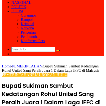
NASIONAL
POLITIK
POLISI
Curanmor
Rampok
Kriminal
Narkoba
Pencurian
Pembunuhan
Konferensi Pers
Search
Random
for
Article
Home
/
PEMERINTAHAN
/
Bupati Sukiman Sambut Kedatangan
Rohul United Sang Peraih Juara 1 Dalam Laga IFFC di Malaysia
PEMERINTAHAN
RIAU
ROKAN HULU
Bupati Sukiman Sambut
Kedatangan Rohul United Sang
Peraih Juara 1 Dalam Laga IFFC di