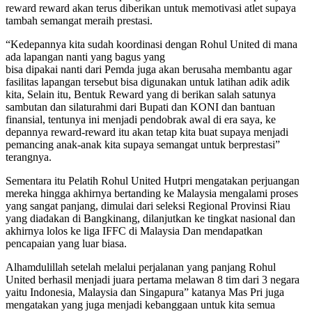
reward reward akan terus diberikan untuk memotivasi atlet supaya
tambah semangat meraih prestasi.
“Kedepannya kita sudah koordinasi dengan Rohul United di mana
ada lapangan nanti yang bagus yang
bisa dipakai nanti dari Pemda juga akan berusaha membantu agar
fasilitas lapangan tersebut bisa digunakan untuk latihan adik adik
kita, Selain itu, Bentuk Reward yang di berikan salah satunya
sambutan dan silaturahmi dari Bupati dan KONI dan bantuan
finansial, tentunya ini menjadi pendobrak awal di era saya, ke
depannya reward-reward itu akan tetap kita buat supaya menjadi
pemancing anak-anak kita supaya semangat untuk berprestasi”
terangnya.
Sementara itu Pelatih Rohul United Hutpri mengatakan perjuangan
mereka hingga akhirnya bertanding ke Malaysia mengalami proses
yang sangat panjang, dimulai dari seleksi Regional Provinsi Riau
yang diadakan di Bangkinang, dilanjutkan ke tingkat nasional dan
akhirnya lolos ke liga IFFC di Malaysia Dan mendapatkan
pencapaian yang luar biasa.
Alhamdulillah setelah melalui perjalanan yang panjang Rohul
United berhasil menjadi juara pertama melawan 8 tim dari 3 negara
yaitu Indonesia, Malaysia dan Singapura” katanya Mas Pri juga
mengatakan yang juga menjadi kebanggaan untuk kita semua