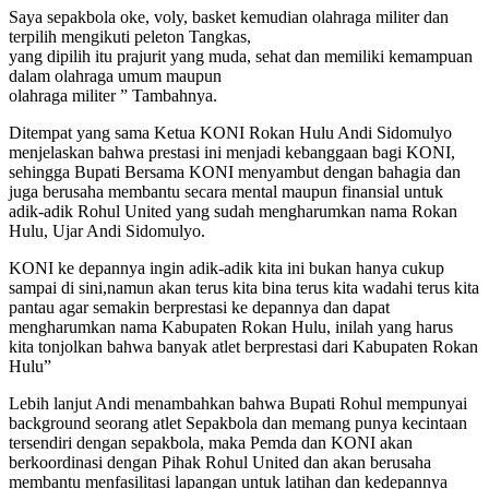
Saya sepakbola oke, voly, basket kemudian olahraga militer dan
terpilih mengikuti peleton Tangkas,
yang dipilih itu prajurit yang muda, sehat dan memiliki kemampuan
dalam olahraga umum maupun
olahraga militer ” Tambahnya.
Ditempat yang sama Ketua KONI Rokan Hulu Andi Sidomulyo
menjelaskan bahwa prestasi ini menjadi kebanggaan bagi KONI,
sehingga Bupati Bersama KONI menyambut dengan bahagia dan
juga berusaha membantu secara mental maupun finansial untuk
adik-adik Rohul United yang sudah mengharumkan nama Rokan
Hulu, Ujar Andi Sidomulyo.
KONI ke depannya ingin adik-adik kita ini bukan hanya cukup
sampai di sini,namun akan terus kita bina terus kita wadahi terus kita
pantau agar semakin berprestasi ke depannya dan dapat
mengharumkan nama Kabupaten Rokan Hulu, inilah yang harus
kita tonjolkan bahwa banyak atlet berprestasi dari Kabupaten Rokan
Hulu”
Lebih lanjut Andi menambahkan bahwa Bupati Rohul mempunyai
background seorang atlet Sepakbola dan memang punya kecintaan
tersendiri dengan sepakbola, maka Pemda dan KONI akan
berkoordinasi dengan Pihak Rohul United dan akan berusaha
membantu menfasilitasi lapangan untuk latihan dan kedepannya