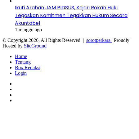
Ikuti Arahan JAM PIDSUS, Kejari Rokan Hulu
Tegaskan Komitmen Tegakkan Hukum Secara
Akuntabel
1 minggu ago
© Copyright 2026, All Rights Reserved |
sorotperkara
| Proudly
Hosted by
SiteGround
Home
Tentang
Box Redaksi
Login
Facebook
Twitter
YouTube
Instagram
Facebook
Twitter
WhatsApp
Telegram
Viber
Back
to
top
button