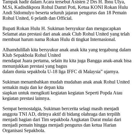
Tampak hadir dalam Acara tersebut Asisten 2 Drs H. Ibnu Ulya,
M.Si, Kadisdikpora Rohul Damri Poti, Ketua KONI Rokan Hulu
Andi Sidomulyo beserta seluruh jajaran pengurus dan 18 Pemain
Rohul United, 6 pelatih dan Official.
Bupati Rokan Hulu H. Sukiman bersyukur dan mengucapkan
Selamat atas prestasi dari anak anak Club Rohul United yang telah
membuat harum nama Rokan Hulu di tingkat Internasional.
Alhamdulillah kita bersyukur anak anak kita yang tergabung dalam
Klub Sepakbola Rohul United
mendapat Juara pertama, selain itu kita juga Bangga anak-anak bisa
menunjukkan prestasi yang bagus
dalam dunia sepakbola U-18 liga IFFC di Malaysia” ujarnya.
Sukiman menambahkan mudah mudahan anak anak Rohul United
semakin maju dan ke depan kita
siapkan untuk mengikuti kegiatan kegiatan Seperti Popda Atau
kegiatan prestasi lainnya.
Sempat bernostalgia, Sukiman bercerita selagi masih menjadi
anggota TNI AD, dirinya aktif di bidang olahraga dan terpilih
menjadi bagian dari Tim sepakbola Angkatan Darat mulai dari
menjadi pemain hingga menjadi pengurus dan ketua Harian
Organisasi Sepakbola.