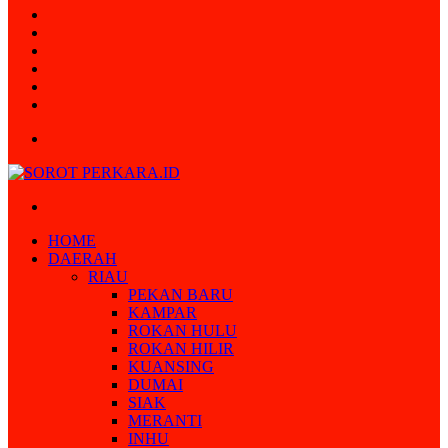
Random
Article
Log
In
Instagram
YouTube
Twitter
Facebook
Menu
Search
for
HOME
DAERAH
RIAU
PEKAN BARU
KAMPAR
ROKAN HULU
ROKAN HILIR
KUANSING
DUMAI
SIAK
MERANTI
INHU