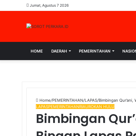
Jumat, Agustus 7 2026
HOME
DAERAH
PEMERINTAHAN
NASIO
Home
/
PEMERINTAHAN
/
LAPAS
/
Bimbingan Qur’ani,
LAPAS
PEMERINTAHAN
RIAU
ROKAN HULU
Bimbingan Qur’
Binaan Lapas P