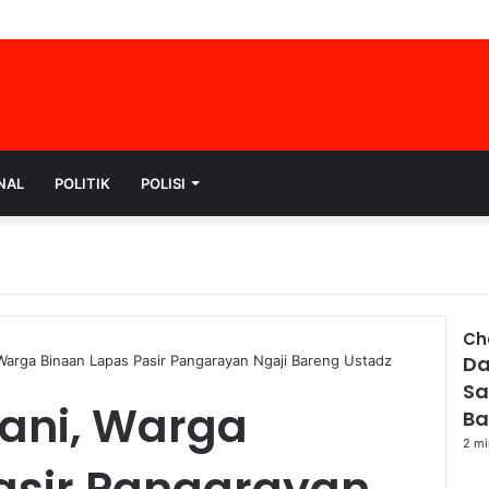
NAL
POLITIK
POLISI
Ch
Da
 Warga Binaan Lapas Pasir Pangarayan Ngaji Bareng Ustadz
Sa
ani, Warga
Ba
2 mi
asir Pangarayan