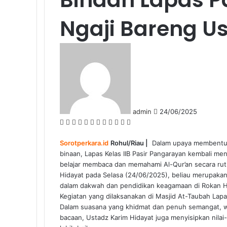
Ngaji Bareng U
Send
an
email
admin
24/06/2025
Facebook
Twitter
LinkedIn
Tumblr
Pinterest
Reddit
VKontakte
Odnoklassniki
Pocket
WhatsApp
Share
Print
via
Sorotperkara.id
Rohul/Riau |
Email
Dalam upaya membentuk 
binaan, Lapas Kelas IIB Pasir Pangarayan kembali m
belajar membaca dan memahami Al-Qur’an secara ruti
Hidayat pada Selasa (24/06/2025), beliau merupakan 
dalam dakwah dan pendidikan keagamaan di Rokan H
Kegiatan yang dilaksanakan di Masjid At-Taubah Lapas
Dalam suasana yang khidmat dan penuh semangat, wa
bacaan, Ustadz Karim Hidayat juga menyisipkan nilai-