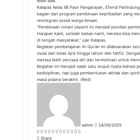
lebih baik.
Kalapas Kelas IIB Pasir Pangarayan, Efendi Parlind
bagian dari program pembinaan kepribadian yang me
reintegrasi sosial warga binaan.
“Pembinaan rohani seperti ini menjadi pondasi pentin
Harapan kami, setelah bebas nanti, mereka bisa menj
di tengah masyarakat,” ujar Kalapas.
Kegiatan pembelajaran Al-Qur’an ini dilaksanakan se
mulai dari kelas Iqra’ hingga tahsin dan tahfiz. De
merasa lebih percaya diri dan termotivasi untuk me
Kegiatan ini menjadi salah satu wujud nyata bahwa p
kedisiplinan, tapi juga pembentukan akhlak dan spirit
masa pidana berakhir. (Red)
Send
an
email
admin
24/06/2025
Facebook
Twitter
LinkedIn
Tumblr
Pinterest
Reddit
VKontakte
Odnoklassniki
Pocket
WhatsApp
Share
Print
via
Share