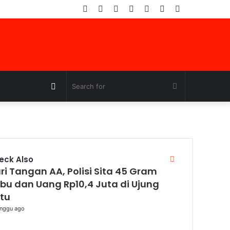
Facebook
Twitter
YouTube
Instagram
Log
Random
Sidebar
In
Article
Random
Search
Article
for
Close
eck Also
ri Tangan AA, Polisi Sita 45 Gram
bu dan Uang Rp10,4 Juta di Ujung
tu
nggu ago