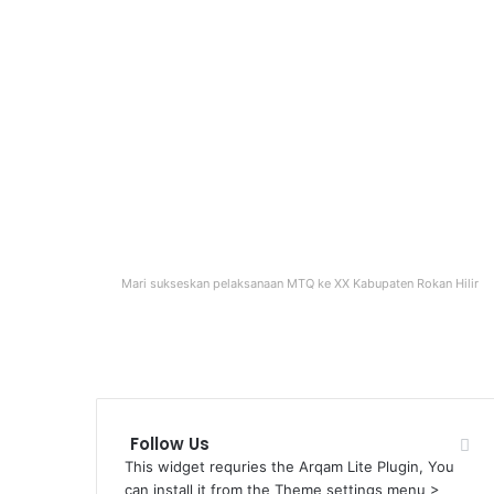
Mari sukseskan pelaksanaan MTQ ke XX Kabupaten Rokan Hilir
Follow Us
This widget requries the Arqam Lite Plugin, You
can install it from the Theme settings menu >