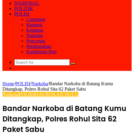
NASIONAL
POLITIK
POLISI
Curanmor
Rampok
Kriminal
Narkoba
Pencurian
Pembunuhan
Konferensi Pers
Search
Random
for
Article
Home
/
POLISI
/
Narkoba
/
Bandar Narkoba di Batang Kumu
Ditangkap, Polres Rohul Sita 62 Paket Sabu
Narkoba
POLISI
RIAU
ROKAN HULU
Bandar Narkoba di Batang Kumu
Ditangkap, Polres Rohul Sita 62
Paket Sabu