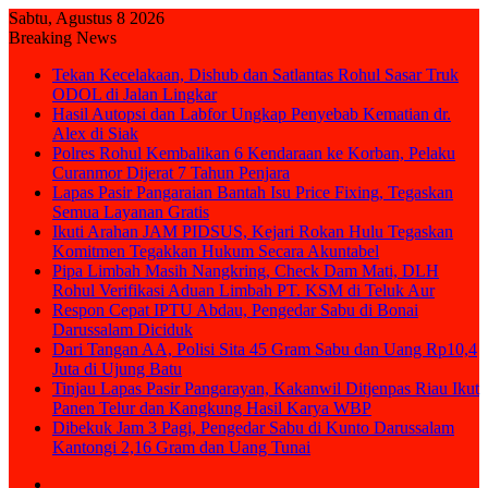
Sabtu, Agustus 8 2026
Breaking News
Tekan Kecelakaan, Dishub dan Satlantas Rohul Sasar Truk
ODOL di Jalan Lingkar
Hasil Autopsi dan Labfor Ungkap Penyebab Kematian dr.
Alex di Siak
Polres Rohul Kembalikan 6 Kendaraan ke Korban, Pelaku
Curanmor Dijerat 7 Tahun Penjara
Lapas Pasir Pangaraian Bantah Isu Price Fixing, Tegaskan
Semua Layanan Gratis
Ikuti Arahan JAM PIDSUS, Kejari Rokan Hulu Tegaskan
Komitmen Tegakkan Hukum Secara Akuntabel
Pipa Limbah Masih Nangkring, Check Dam Mati, DLH
Rohul Verifikasi Aduan Limbah PT. KSM di Teluk Aur
Respon Cepat IPTU Abdau, Pengedar Sabu di Bonai
Darussalam Diciduk
Dari Tangan AA, Polisi Sita 45 Gram Sabu dan Uang Rp10,4
Juta di Ujung Batu
Tinjau Lapas Pasir Pangarayan, Kakanwil Ditjenpas Riau Ikut
Panen Telur dan Kangkung Hasil Karya WBP
Dibekuk Jam 3 Pagi, Pengedar Sabu di Kunto Darussalam
Kantongi 2,16 Gram dan Uang Tunai
Sidebar