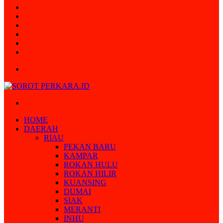
Random
Article
Log
In
Instagram
YouTube
Twitter
Facebook
Menu
Search
for
HOME
DAERAH
RIAU
PEKAN BARU
KAMPAR
ROKAN HULU
ROKAN HILIR
KUANSING
DUMAI
SIAK
MERANTI
INHU