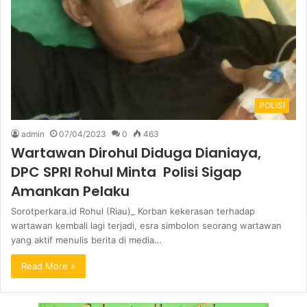
POLISI
admin
07/04/2023
0
463
Wartawan Dirohul Diduga Dianiaya,
DPC SPRI Rohul Minta Polisi Sigap
Amankan Pelaku
Sorotperkara.id Rohul (Riau)_ Korban kekerasan terhadap
wartawan kembali lagi terjadi, esra simbolon seorang wartawan
yang aktif menulis berita di media…
Read More »