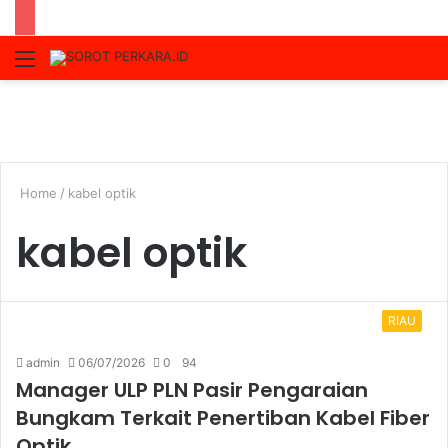
Menu
S
fo
Home
/
kabel optik
kabel optik
RIAU
admin
06/07/2026
0
94
Manager ULP PLN Pasir Pengaraian
Bungkam Terkait Penertiban Kabel Fiber
Optik