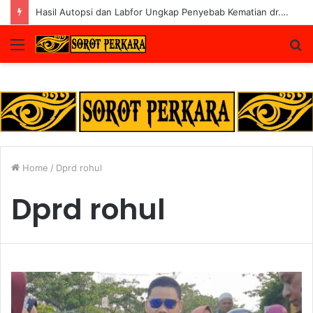
Hasil Autopsi dan Labfor Ungkap Penyebab Kematian dr. Alex di Siak
Menu
S
fo
Home
/
Dprd rohul
Dprd rohul