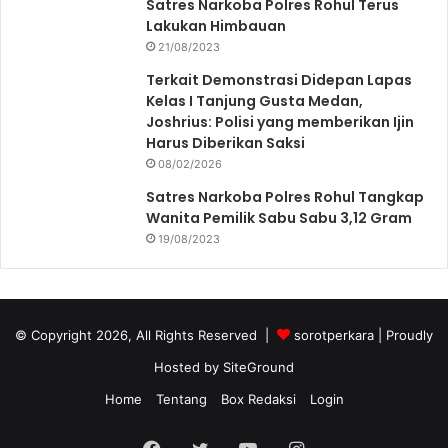
Satres Narkoba Polres Rohul Terus
Lakukan Himbauan
21/08/2023
Terkait Demonstrasi Didepan Lapas
Kelas I Tanjung Gusta Medan,
Joshrius: Polisi yang memberikan Ijin
Harus Diberikan Saksi
08/02/2026
Satres Narkoba Polres Rohul Tangkap
Wanita Pemilik Sabu Sabu 3,12 Gram
19/08/2023
© Copyright 2026, All Rights Reserved |
sorotperkara
| Proudly
Hosted by
SiteGround
Home
Tentang
Box Redaksi
Login
Facebook
Twitter
YouTube
Instagram