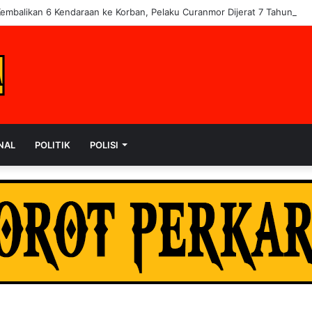
Kembalikan 6 Kendaraan ke Korban, Pelaku Curanmor Dijerat 7 Tahun Pen
NAL
POLITIK
POLISI