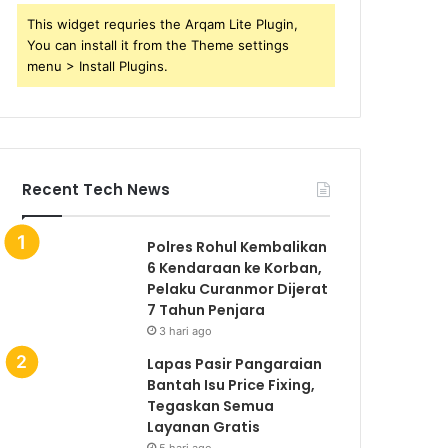
This widget requries the Arqam Lite Plugin,
You can install it from the Theme settings
menu > Install Plugins.
Recent Tech News
Polres Rohul Kembalikan
6 Kendaraan ke Korban,
Pelaku Curanmor Dijerat
7 Tahun Penjara
3 hari ago
Lapas Pasir Pangaraian
Bantah Isu Price Fixing,
Tegaskan Semua
Layanan Gratis