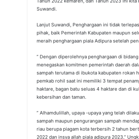
Tahun 2022 kemaren, dan Tahun 2023 ini kita 
Suwandi.
Lanjut Suwandi, Penghargaan ini tidak terlepa
pihak, baik Pemerintah Kabupaten maupun sel
meraih penghargaan piala Adipura setelah pen
” Dengan diperolehnya penghargaan di bidang 
menegaskan komitmen pemerintah daerah dala
sampah terutama di ibukota kabupaten rokan h
pemkab rohil saat ini memiliki 3 tempat penam
haktare, bagan batu seluas 4 haktare dan di 
kebersihan dan taman.
” Alhamdulillah, upaya -upaya yang telah dila
sampah maupun pengurangan sampah mendapat 
riau berupa piagam kota terbersih 2 tahun bert
2022 dan insya allah piala adipura 2023,” Ung