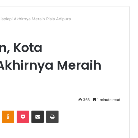
iapiapi Akhirnya Meraih Piala Adipura
n, Kota
Akhirnya Meraih
366
1 minute read
VKontakte
Odnoklassniki
Pocket
Share via Email
Print