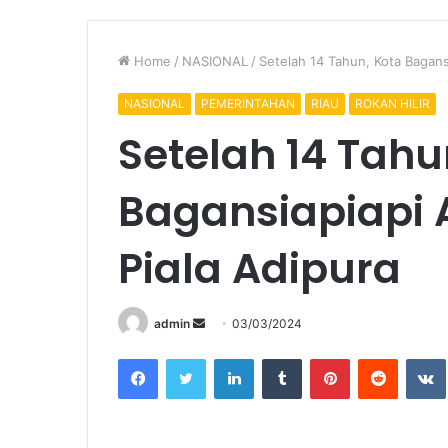
Home
/
NASIONAL
/
Setelah 14 Tahun, Kota Bagans
NASIONAL
PEMERINTAHAN
RIAU
ROKAN HILIR
Setelah 14 Tahu
Bagansiapiapi 
Piala Adipura
Send
admin
03/03/2024
an
Facebook
Twitter
LinkedIn
Tumblr
Pinterest
Reddit
email