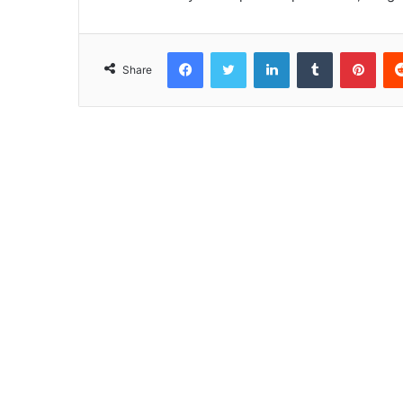
Facebook
Twitter
LinkedIn
Tumblr
Pint
Share