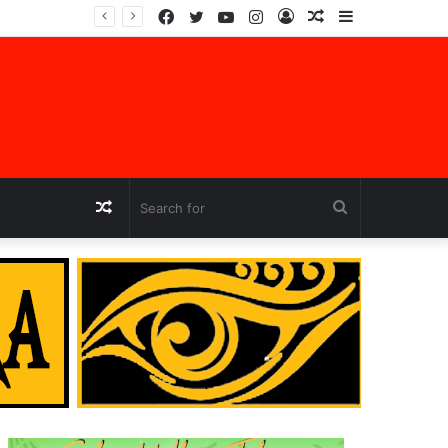
Facebook
Twitter
YouTube
Instagram
Log
Random
Sidebar
jara
In
Article
Random
Search
Article
for