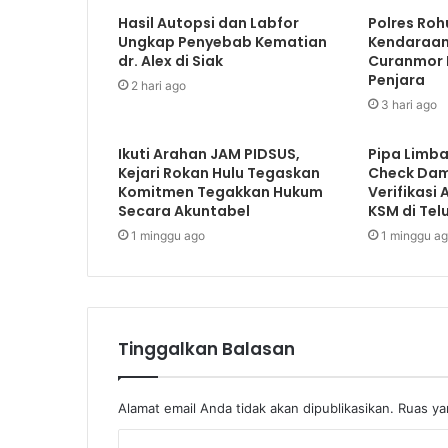
Hasil Autopsi dan Labfor
Polres Roh
Ungkap Penyebab Kematian
Kendaraan 
dr. Alex di Siak
Curanmor D
Penjara
2 hari ago
3 hari ago
Ikuti Arahan JAM PIDSUS,
Pipa Limba
Kejari Rokan Hulu Tegaskan
Check Dam 
Komitmen Tegakkan Hukum
Verifikasi
Secara Akuntabel
KSM di Tel
1 minggu ago
1 minggu a
Tinggalkan Balasan
Alamat email Anda tidak akan dipublikasikan.
Ruas ya