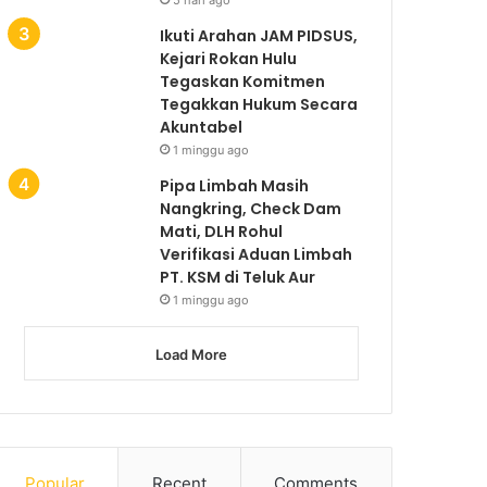
5 hari ago
Ikuti Arahan JAM PIDSUS,
Kejari Rokan Hulu
Tegaskan Komitmen
Tegakkan Hukum Secara
Akuntabel
1 minggu ago
Pipa Limbah Masih
Nangkring, Check Dam
Mati, DLH Rohul
Verifikasi Aduan Limbah
PT. KSM di Teluk Aur
1 minggu ago
Load More
Popular
Recent
Comments