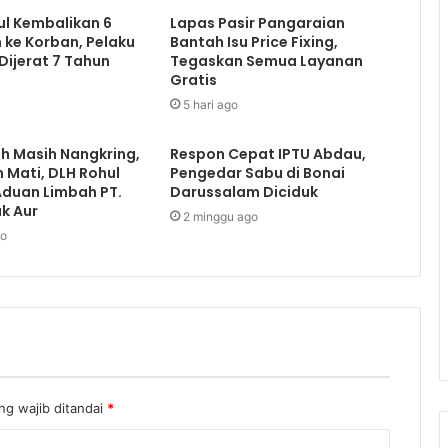
ul Kembalikan 6
Lapas Pasir Pangaraian
ke Korban, Pelaku
Bantah Isu Price Fixing,
ijerat 7 Tahun
Tegaskan Semua Layanan
Gratis
5 hari ago
h Masih Nangkring,
Respon Cepat IPTU Abdau,
Mati, DLH Rohul
Pengedar Sabu di Bonai
 Aduan Limbah PT.
Darussalam Diciduk
uk Aur
2 minggu ago
go
ng wajib ditandai
*