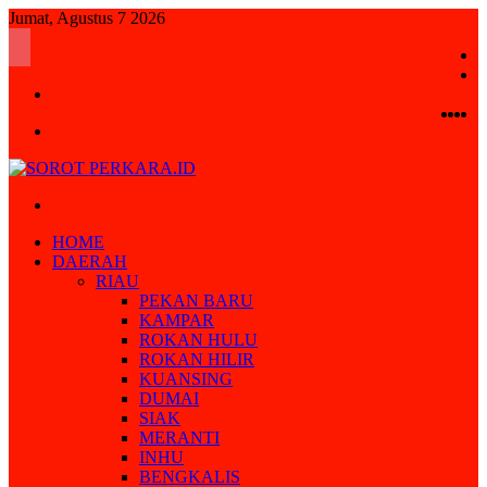
Jumat, Agustus 7 2026
S
R
Log
A
In
Fac
Twi
Y
I
Menu
Search
for
HOME
DAERAH
RIAU
PEKAN BARU
KAMPAR
ROKAN HULU
ROKAN HILIR
KUANSING
DUMAI
SIAK
MERANTI
INHU
BENGKALIS