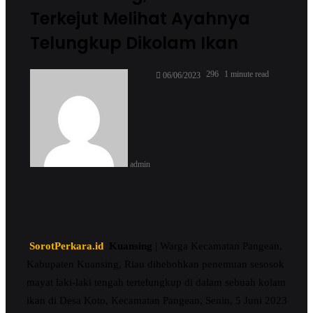
Terkejut Melihat Ayahnya
Telungkup Dikolam Ikan
Send
296
1 minute read
06/06/2023
an
email
admin
SorotPerkara.id
Kuansing
| Warga Kecamatan Pangean,
Kabupaten Kuansing, Riau dihebohkan penemuan sesosok
mayat laki-laki tengah tertelungkup di dalam sebuah kolam
ikan di Desa Koto, Kecamatan Pangean, Senin, 5 Juni 2023