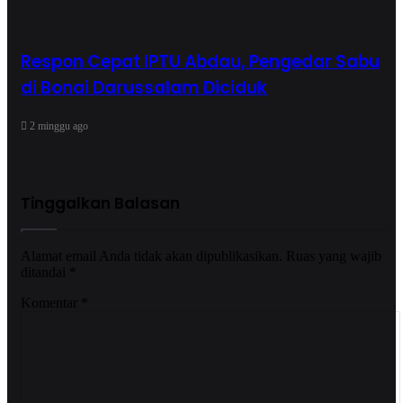
Respon Cepat IPTU Abdau, Pengedar Sabu
di Bonai Darussalam Diciduk
2 minggu ago
Tinggalkan Balasan
Alamat email Anda tidak akan dipublikasikan.
Ruas yang wajib
ditandai
*
Komentar
*