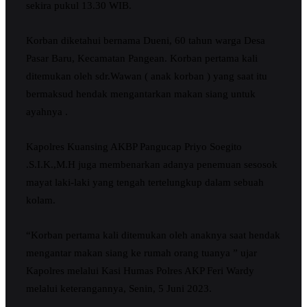
sekira pukul 13.30 WIB.
Korban diketahui bernama Dueni, 60 tahun warga Desa
Pasar Baru, Kecamatan Pangean. Korban pertama kali
ditemukan oleh sdr.Wawan ( anak korban ) yang saat itu
bermaksud hendak mengantarkan makan siang untuk
ayahnya .
Kapolres Kuansing AKBP Pangucap Priyo Soegito
.S.I.K.,M.H juga membenarkan adanya penemuan sesosok
mayat laki-laki yang tengah tertelungkup dalam sebuah
kolam.
“Korban pertama kali ditemukan oleh anaknya saat hendak
mengantar makan siang ke rumah orang tuanya ” ujar
Kapolres melalui Kasi Humas Polres AKP Feri Wardy
melalui keterangannya, Senin, 5 Juni 2023.