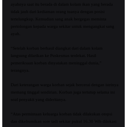
ayahnya saat itu berada di dalam kolam ikan yang berada
tidak jauh dari kediaman orang tuanya dengan posisi
tertelungkup. Kemudian sang anak bergegas meminta
pertolongan kepada warga sekitar untuk mengangkat sang
ayah.
“Setelah korban berhasil diangkat dari dalam kolam
langsung dilarikan ke Puskesmas terdekat. Hasil
pemeriksaan korban dinyatakan meninggal dunia,”
terangnya.
Dari keterangan warga korban sejak bercerai dengan istrinya
memang tinggal sendirian. Korban juga tertutup selama ini
soal penyakit yang dideritanya.
“Atas permintaan keluarga korban tidak dilakukan otopsi
dan dikebumikan sore tadi sekitar pukul 16.30 Wib dilokasi