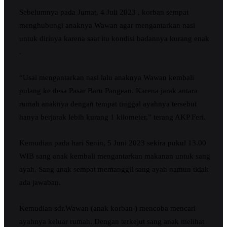
Sebelumnya pada Jumat, 4 Juli 2023 , korban sempat
menghubungi anaknya Wawan agar mengantarkan nasi
untuk dirinya karena saat itu kondisi badannya kurang enak
.
“Usai mengantarkan nasi lalu anaknya Wawan kembali
pulang ke desa Pasar Baru Pangean. Karena jarak antara
rumah anaknya dengan tempat tinggal ayahnya tersebut
hanya berjarak lebih kurang 1 kilometer,” terang AKP Feri.
Kemudian pada hari Senin, 5 Juni 2023 sekira pukul 13.00
WIB sang anak kembali mengantarkan makanan untuk sang
ayah. Sang anak sempat memanggil sang ayah namun tidak
ada jawaban.
Kemudian sdr.Wawan (anak korban ) mencoba mencari
ayahnya keluar rumah. Dengan terkejut sang anak melihat