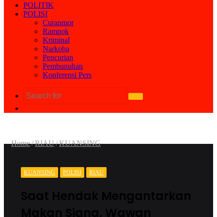
POLITIK
POLISI
Curanmor
Rampok
Kriminal
Narkoba
Pencurian
Pembunuhan
Konferensi Pers
Search
Random
for
Article
Home
/
RIAU
/
KUANSING
KUANSING
POLISI
RIAU
Saat Hendak Mengantarkan
Makan Siang, Wawan