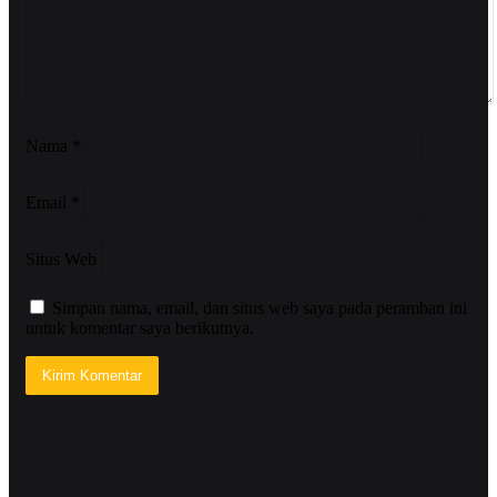
Nama
*
Email
*
Situs Web
Simpan nama, email, dan situs web saya pada peramban ini
untuk komentar saya berikutnya.