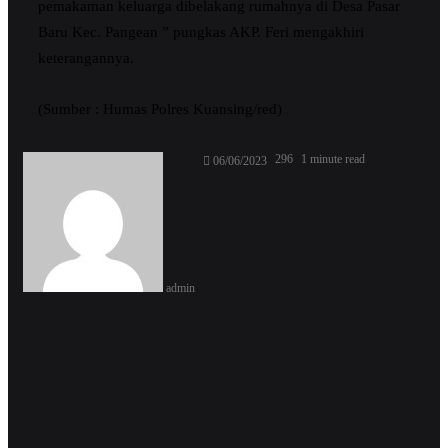
pemakaman keluarga dibelakang rumahnya di Desa Pasar
Baru Kec. Pangean ” pungkas AKP. Feri mengakhiri
keterangannya.
(Sumber : Humas Polres Kuansing/red)
Send
296
1 minute read
06/06/2023
an
email
admin