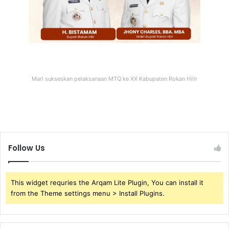
Mari sukseskan pelaksanaan MTQ ke XX Kabupaten Rokan Hilir
Follow Us
This widget requries the Arqam Lite Plugin, You can install it
from the Theme settings menu > Install Plugins.