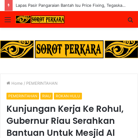
Lapas Pasir Pangaraian Bantah Isu Price Fixing, Tegaskan Semua Layanan Gratis
Menu
S
fo
Home
/
PEMERINTAHAN
PEMERINTAHAN
RIAU
ROKAN HULU
Kunjungan Kerja Ke Rohul,
Gubernur Riau Serahkan
Bantuan Untuk Mesjid Al