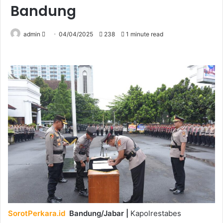
Bandung
Send
admin
04/04/2025
238
1 minute read
an
email
SorotPerkara.id
Bandung/Jabar |
Kapolrestabes