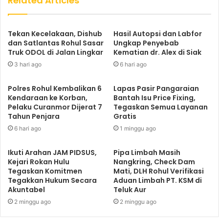
Related Articles
Tekan Kecelakaan, Dishub
Hasil Autopsi dan Labfor
dan Satlantas Rohul Sasar
Ungkap Penyebab
Truk ODOL di Jalan Lingkar
Kematian dr. Alex di Siak
3 hari ago
6 hari ago
Polres Rohul Kembalikan 6
Lapas Pasir Pangaraian
Kendaraan ke Korban,
Bantah Isu Price Fixing,
Pelaku Curanmor Dijerat 7
Tegaskan Semua Layanan
Tahun Penjara
Gratis
6 hari ago
1 minggu ago
Ikuti Arahan JAM PIDSUS,
Pipa Limbah Masih
Kejari Rokan Hulu
Nangkring, Check Dam
Tegaskan Komitmen
Mati, DLH Rohul Verifikasi
Tegakkan Hukum Secara
Aduan Limbah PT. KSM di
Akuntabel
Teluk Aur
2 minggu ago
2 minggu ago