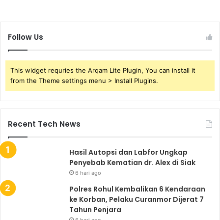
Follow Us
This widget requries the Arqam Lite Plugin, You can install it
from the Theme settings menu > Install Plugins.
Recent Tech News
Hasil Autopsi dan Labfor Ungkap
Penyebab Kematian dr. Alex di Siak
6 hari ago
Polres Rohul Kembalikan 6 Kendaraan
ke Korban, Pelaku Curanmor Dijerat 7
Tahun Penjara
6 hari ago