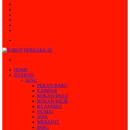
Random
Article
Log
In
Instagram
YouTube
Twitter
Facebook
Menu
Search
for
HOME
DAERAH
RIAU
PEKAN BARU
KAMPAR
ROKAN HULU
ROKAN HILIR
KUANSING
DUMAI
SIAK
MERANTI
INHU