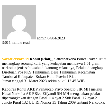
Send
an
email
admin
04/04/2023
338
1 minute read
SorotPerkara.id
Rohul (Riau)_
Satresnarkoba Polres Rokan Hulu
menangkap seorang kurir yang kedapatan membawa 1,51 gram
narkotika jenis sabu-sabu di kantong celananya, Pelaku ditangkap
Disebuah Pos PKS Talikumain Desa Talikumain Kecamatan
Tambusai Kabupaten Rokan Hulu Provinsi Riau
Jumat tanggal 31 Maret 2023 sekira pukul 13.45 WIB
Kapolres Rohul AKBP Pangucap Priyo Soegito SIK MH melalui
Kasat Narkoba AKP Riza Effyandi SH MH mengatakan pelaku
dipersangkakan dengan Pasal 114 ayat 2 Sub Pasal 112 ayat 2
Juncto Pasal 132 UU RI Nomor 35 Tahun 2009 tentang Narkotika.