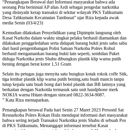
“Penangkapan Berawal dari Informasi masyarakat bahwa ada
seorang Pria berinisial AP alias Ardi sebagai pengedar narkotika
yang disinyalir kerap transaksi di sekitar wilayah PKS Talikumain
Desa Talikumain Kecamatan Tambusai” ujar Riza kepada awak
media Senin (03/4/23)
Kemudian dilakukan Penyelidikan yang Dipimpin langsung oleh
Kasat Narkoba dalam waktu singkat pelaku berhasil diamankan dan
dilakukan penggeledahan serta didapati barang bukti jenis sabu sabu
dari hasil pengembangan Polisi Satuan Narkoba Polres Rohul
berhasil mengamankan barang bukti lain seperti, sembilan Paket
diduga Narkotika jenis Shabu dibungkus plastik klip warna putih
bening dengan berat kotor 1,51 Gram
Selain itu petugas juga menyita satu bungkus kotak rokok coffe Stik,
tiga lembar plastik klip warna putih bening,satu buah mancis tanpa
tutup kepala satu buah bong dari botol plastik dan BB lainnya yang
berkaitan dengan Narkotila termasuk satu unit handphone merk
NOKIA warna Hitam dengan simcard 0822-3634-9087.
” Kata Riza memaparkan.
Penangkapan berawal Pada hari Senin 27 Maret 2023 Personil Sat
Resnarkoba Polres Rokan Hulu mendapat informasi dari masyarakat
bahwa sering terjadi Transaksi Narkotika jenis Shabu di sebuah Pos
di PKS Talikumain, Menanggapi informasi tersebut Kasat