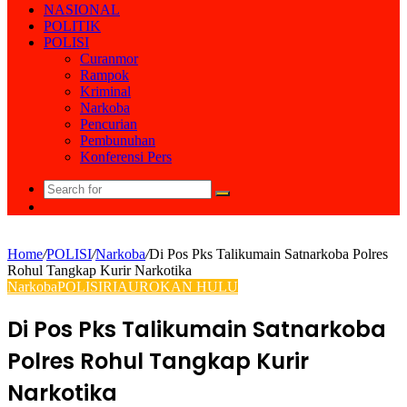
NASIONAL
POLITIK
POLISI
Curanmor
Rampok
Kriminal
Narkoba
Pencurian
Pembunuhan
Konferensi Pers
Search
Random
for
Article
Home
/
POLISI
/
Narkoba
/
Di Pos Pks Talikumain Satnarkoba Polres
Rohul Tangkap Kurir Narkotika
Narkoba
POLISI
RIAU
ROKAN HULU
Di Pos Pks Talikumain Satnarkoba
Polres Rohul Tangkap Kurir
Narkotika