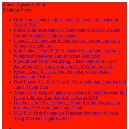
Kamis, Agustus 6 2026
Breaking News
Hasil Autopsi dan Labfor Ungkap Penyebab Kematian dr.
Alex di Siak
Polres Rohul Kembalikan 6 Kendaraan ke Korban, Pelaku
Curanmor Dijerat 7 Tahun Penjara
Lapas Pasir Pangaraian Bantah Isu Price Fixing, Tegaskan
Semua Layanan Gratis
Ikuti Arahan JAM PIDSUS, Kejari Rokan Hulu Tegaskan
Komitmen Tegakkan Hukum Secara Akuntabel
Pipa Limbah Masih Nangkring, Check Dam Mati, DLH
Rohul Verifikasi Aduan Limbah PT. KSM di Teluk Aur
Respon Cepat IPTU Abdau, Pengedar Sabu di Bonai
Darussalam Diciduk
Dari Tangan AA, Polisi Sita 45 Gram Sabu dan Uang Rp10,4
Juta di Ujung Batu
Tinjau Lapas Pasir Pangarayan, Kakanwil Ditjenpas Riau Ikut
Panen Telur dan Kangkung Hasil Karya WBP
Dibekuk Jam 3 Pagi, Pengedar Sabu di Kunto Darussalam
Kantongi 2,16 Gram dan Uang Tunai
ULP PLN Pasir Pengaraian Tegaskan Penertiban Kabel di
Tiang PLN Jadi Tugas ICON+
Sidebar